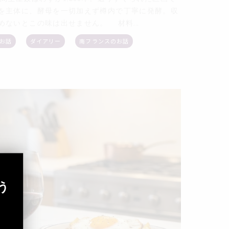
を主体に、酵母を一切加えず樽内で丁寧に発酵。収
ないとこの味は出せません。 材料...
お話
ダイアリー
南フランスのお話
う