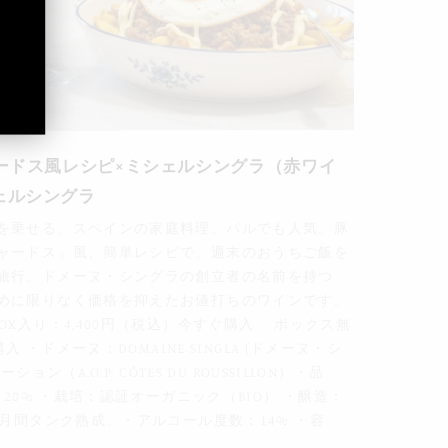
ードス風レシピ×ミシェルシングラ（赤ワイ
ェルシングラ
を乗せる、スペインの家庭料理。バルでも人気。豚
ャードス」風、簡単レシピで、週末のおうちご飯を
旅行。ドメーヌ・シングラの創立者の名前を持つ
めに限りなく価格を抑えたお値打ちのワインです。
OX入り：4,400円（税込）今すぐ購入 ボックス無
入 ・ドメーヌ：DOMAINE SINGLA (ドメーヌ・シ
ン（A.O.P. CÔTES DU ROUSSILLON）・品
 20% ・栽培：認証オーガニック（BIO） ・醸造：
ヶ月間タンク熟成。・アルコール度数：14% ・容