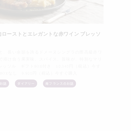
ム肉ローストとエレガントな赤ワイン ブレッソ
と、長い余韻を誇るドメーヌシングラの際高級赤ワ
で溶け合う果実味、スパイス、旨味が、特別なマリ
ッソル ギフトBOX付き 10,340円（税込）今す
 9,900円（税込）今すぐ購入
お話
ダイアリー
南フランスのお話