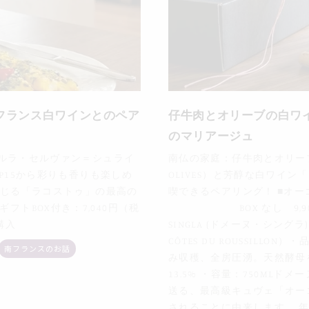
フランス白ワインとのペア
仔牛肉とオリーブの白ワ
のマリアージュ
BERペルラ・セルヴァン＝シュライ
南仏の家庭：仔牛肉とオリーブの白
E,」P15から彩りも香りも楽しめ
OLIVES）と芳醇な白ワイ
じる「ラコストゥ」の最高の
喫できるペアリング！ ■オーゴ
ギフトBOX付き：7,040円（税
BOX なし 9,900 
購入
SINGLA (ドメーヌ・シングラ
CÔTES DU ROUSSILLO
南フランスのお話
み収穫、全房圧湧。天然酵母
13.5% ・容量：750ML
送る、最高級キュヴェ「オー
されることに由来します。 年