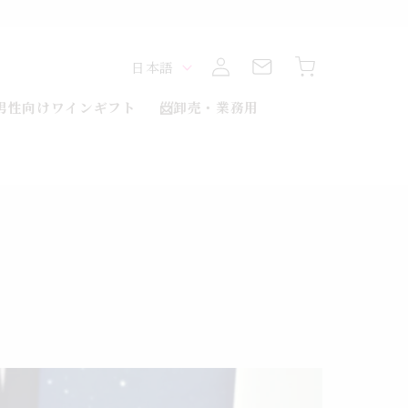
ロ
カ
グ
言
ー
日本語
イ
ト
ン
語
男性向けワインギフト
📨卸売・業務用