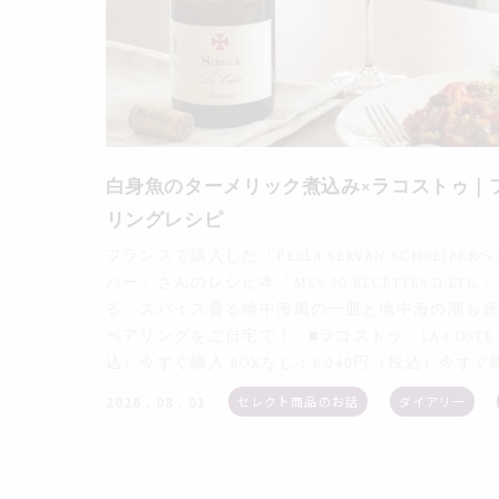
白身魚のターメリック煮込み×ラコストゥ｜
リングレシピ
フランスで購入した「PERLA SERVAN-SCHREI
バー」さんのレシピ本「MES 30 RECETTES D'ET
る、スパイス香る地中海風の一皿と地中海の潮も感
ペアリングをご自宅で！ ■ラコストゥ LA COSTE 
込）今すぐ購入 BOXなし：6.040円（税込）今すぐ
セレクト商品のお話
ダイアリー
2026 . 08 . 01