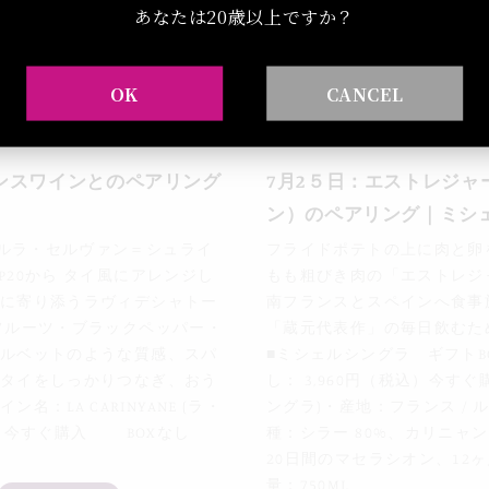
あなたは20歳以上ですか？
OK
CANCEL
ンスワインとのペアリング
7月2５日：エストレジャ
ン）のペアリング｜ミシ
BERペルラ・セルヴァン＝シュライ
フライドポテトの上に肉と卵
E,」P20から タイ風にアレンジし
もも粗びき肉の「エストレジ
に寄り添うラヴィデシャトー
南フランスとスペインへ食事
フルーツ・ブラックペッパー・
「蔵元代表作」の毎日飲むた
ルベットのような質感、スパ
■ミシェルシングラ ギフトB
タイをしっかりつなぎ、おう
し： 3,960円（税込）今すぐ購
LA CARINYANE (ラ・
ングラ)・産地：フランス / ルーショ
込）今すぐ購入 BOXなし
種：シラー 80%、カリニャン
20日間のマセラシオン、12
量：750ML