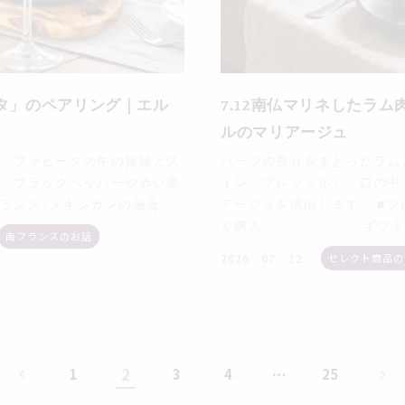
ータ」のペアリング｜エル
7.12南仏マリネしたラ
ルのマリアージュ
。ファヒータの牛の旨味とス
ハーブの香りをまとったラム
」ブラックペッパーや赤い果
イン「ブレッソル」。口の中
ランス×メキシカンの融合。
アージュを演出します。 ■ブレ
ぐ購入 ギフトBOXなし
南フランスのお話
セレクト商品の
2026 . 07 . 12
2
…
1
3
4
25