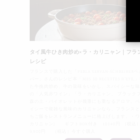
タイ風牛ひき肉炒め×ラ・カリニャン｜フラ
レシピ
フランスで購入した「PERLA SERVAN-SCHREI
バー」さんのレシピ本「MES 30 RECETTES D'ET
た牛挽肉炒め、牛の旨味をいかし、スパイシーな味
の「人気赤ワイン」「ラ・カリニャン。 ブラック
森の土・バイオレットが幾重にも重なるアロマ。ベ
イシーで複雑な風味のカリニャンなら、フランスと
ちご飯をレストランメニューに格上げします。・ワイン名：
カリニャン) ギフトBOX付き 10340円 (税
9,900円 (税込）今すぐ購入