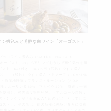
イン煮込みと芳醇な白ワイン「オーゴスト」
ワイン煮込み（SAUTÉ DE VEAU AUX
ン「オーゴスト」の」ペアリングおうちで南仏気分を満
スト BOX付き 10,340円（税込）今すぐ購入
（税込） 今すぐ購入 ・ドメーヌ：DOMAINE
) ・原産地呼称：フランス / ルーション（A.O.P.
N）・品種：ルーサンヌ 80%、マカベウ 20% ・醸造：手摘
を使用し、樽内温度管理発酵。・アルコール度数：
ドメーヌ・シングラが「美食家のための至宝」として世に
ゴスト」。その名は、他の品種に先駆け８月に収穫
間生産数はわずか1,200本。選りすぐられた区画で