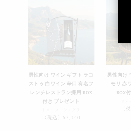
売り切れ
男性向け ワイン ギフト ラコ
男性向け 
ストゥ 白ワイン 辛口 有名フ
モリ 赤ワ
レンチレストラン採用 BOX
BOX
ドメ
付き プレゼント
通
（税
ドメーヌ・シングラ
常
通
（税込）¥7,040
価
常
格