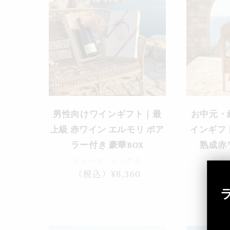
男性向けワインギフト｜最
お中元・
上級 赤ワイン エルモリ ポア
インギフト
ラー付き 豪華BOX
熟成赤
ドメーヌ・シングラ
ドメ
通
（税込）¥8,360
通
（税
常
常
価
価
格
格