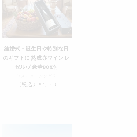
結婚式・誕生日や特別な日
のギフトに 熟成赤ワイン レ
ゼルヴ 豪華BOX付
ドメーヌ・シングラ
通
（税込）¥7,040
常
価
格