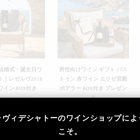
結婚式・誕生日ワ
男性向けワイン ギフト パス
｜レゼルヴ2018
トゥン 赤ワイン エリゼ宮殿
ワイン BOX付き
ポアラー BOX付き プレゼン
ーヌ・シングラ
ト
込）¥7,040
ラヴィデシャトー
通
（税込）¥8,120
ラヴィデシャトーのワインショップによ
常
価
こそ。
格