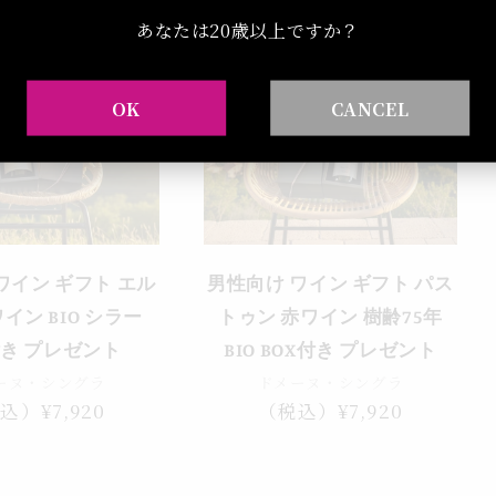
あなたは20歳以上ですか？
OK
CANCEL
ワイン ギフト エル
男性向け ワイン ギフト パス
イン BIO シラー
トゥン 赤ワイン 樹齢75年
付き プレゼント
BIO BOX付き プレゼント
ーヌ・シングラ
ドメーヌ・シングラ
込）¥7,920
通
（税込）¥7,920
常
価
格