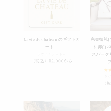
売り切れ
La vie de chateau のギフトカ
完売御礼|
ート
ト 赤白2
ラヴィデシャトー
スパーク
通
（税込）¥2,000から
常
価
ラ
格
通
（税
常
価
格