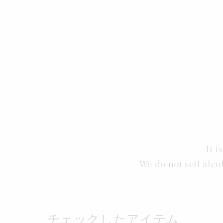
価
格
It i
We do not sell al
チェックしたアイテム