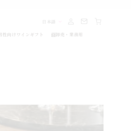
ロ
カ
グ
言
ー
日本語
イ
ト
ン
語
男性向けワインギフト
📨卸売・業務用