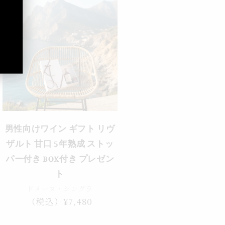
男性向けワイン ギフト リヴ
ザルト 甘口 5年熟成 ストッ
パー付き BOX付き プレゼン
ト
ドメーヌ・シングラ
通
（税込）¥7,480
常