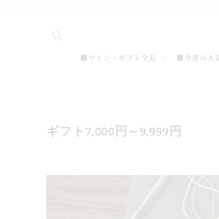
コンテ
ンツに
進む
■ワイン・ギフト全品
■今週の人
コ
ギフト7,000円～9,999円
レ
ク
シ
ョ