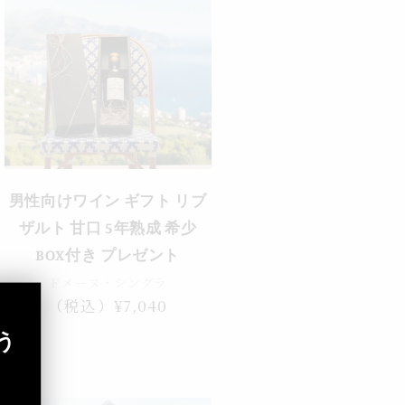
男性向けワイン ギフト リブ
ザルト 甘口 5年熟成 希少
BOX付き プレゼント
ドメーヌ・シングラ
通
（税込）¥7,040
常
う
価
格