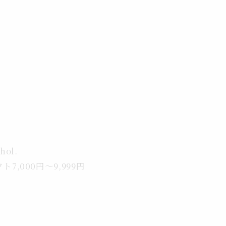
価
格
ohol.
e.ギフト7,000円～9,999円