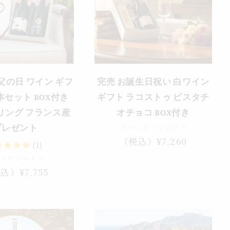
売り切れ
父の日 ワイン ギフ
完売 お誕生日祝い 白ワイン
本セット BOX付き
ギフト ラコストゥ ピスタチ
リング フランス産
オチョコ BOX付き
ドメーヌ・シングラ
プレゼント
通
（税込）¥7,260
(1)
常
ヴィデシャトー
価
込）¥7,755
格