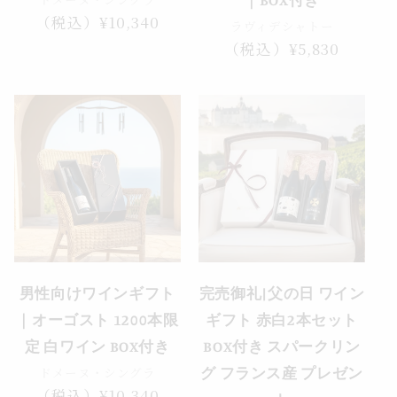
通
（税込）¥10,340
ラヴィデシャトー
常
通
（税込）¥5,830
価
常
格
価
格
売り切れ
男性向けワインギフト
完売御礼|父の日 ワイン
｜オーゴスト 1200本限
ギフト 赤白2本セット
定 白ワイン BOX付き
BOX付き スパークリン
ドメーヌ・シングラ
グ フランス産 プレゼン
通
（税込）¥10,340