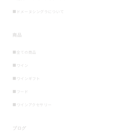
■ドメーヌシングラについて
商品
■全ての商品
■ワイン
■ワインギフト
■フード
■ワインアクセサリー
ブログ