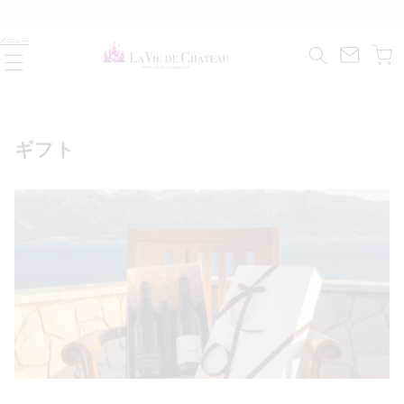
コンテ
ンツに
カ
進む
メニュー
ー
ト
コ
ギフト
レ
ク
シ
ョ
ン
: