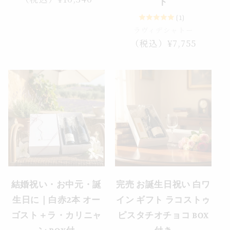
ト
常
(1)
価
ラヴィデシャトー
格
通
（税込）¥7,755
常
価
格
セール
売り切れ
結婚祝い・お中元・誕
完売 お誕生日祝い 白ワ
生日に｜白赤2本 オー
イン ギフト ラコストゥ
ゴスト＋ラ・カリニャ
ピスタチオチョコ BOX