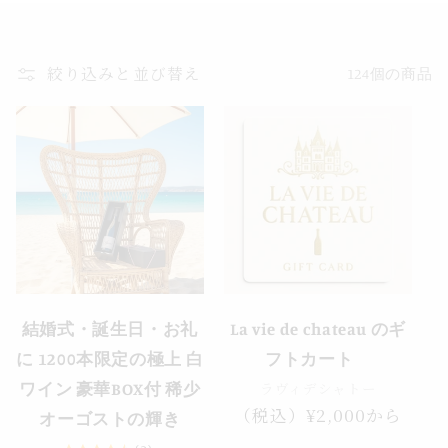
絞り込みと並び替え
124個の商品
結婚式・誕生日・お礼
La vie de chateau のギ
に 1200本限定の極上 白
フトカート
ラヴィデシャトー
ワイン 豪華BOX付 稀少
通
（税込）¥2,000から
オーゴストの輝き
常