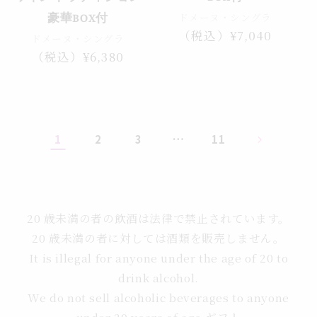
ドメーヌ・シングラ
豪華BOX付
通
（税込）¥7,040
ドメーヌ・シングラ
常
通
（税込）¥6,380
価
常
格
価
格
1
…
2
3
11
20 歳未満の者の飲酒は法律で禁止されています。
20 歳未満の者に対しては酒類を販売しません。
It is illegal for anyone under the age of 20 to
drink alcohol.
We do not sell alcoholic beverages to anyone