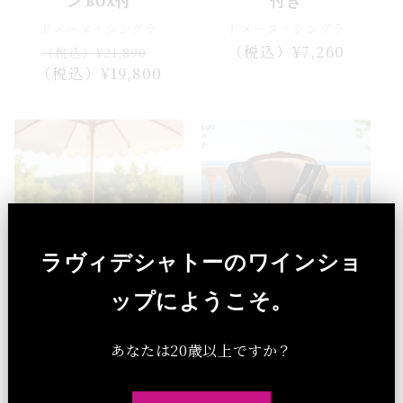
ン BOX付
付き
ドメーヌ・シングラ
ドメーヌ・シングラ
通
セ
通
（税込）¥7,260
（税込）¥21,890
（税込）¥19,800
常
ー
常
価
ル
価
格
価
格
格
ラヴィデシャトーのワインショ
セール
ップにようこそ。
結婚式・誕生日・お中
結婚祝い・お中元・誕
元のワインギフト｜
生日ギフトワイン ドラ
あなたは20歳以上ですか？
BIO赤ワイン トラディ
イ白ワイン|南仏極上
ション BOX付
BOX付き|プレゼント