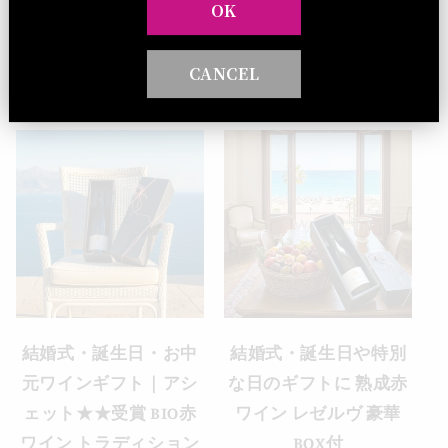
OK
ラヴィデシャトー
ドメーヌ・シングラ
通
セ
通
（税込）¥5,390
（税込）¥8,140
CANCEL
（税込）¥6,820
常
ー
常
価
ル
価
格
価
格
格
結婚式・誕生日・お中
結婚式・誕生日や特別
元ワインギフト｜アシ
な日のギフトに 熟成赤
ェット★★受賞 BIO赤
ワイン レゼルヴ 豪華
ワイン トラディション
BOX付