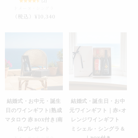
(2)
価
ドメーヌ・シングラ
格
通
（税込）¥10,340
常
価
格
結婚式・お中元・誕生
結婚式・誕生日・お中
日のワインギフト|熟成
元ワインギフト｜赤×オ
マタロウ 赤 BOX付き|南
レンジワインギフト
仏プレゼント
ミシェル・シングラ＆
ドメーヌ・シングラ
｜BOX付き