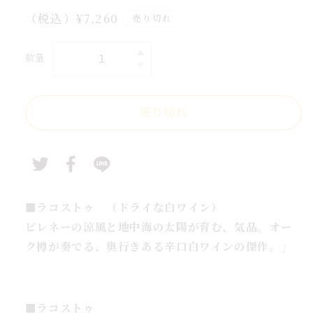
誕
通
（税込）¥7,260
売り切れ
お
常
売
価
数量
完
完
格
売
お
売り切れ
誕
生
日
祝
い
白
■ラコストゥ （ドライな白ワイン）
ワ
ピレネーの涼風と地中海の太陽が育む、気品。オー
イ
ク樽が奏でる、奥行きある辛口白ワインの傑作。」
ン
ギ
フ
■ラコストゥ