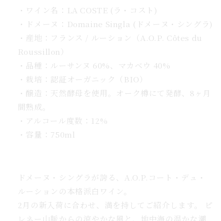
ト
・ワイン名：LA COSTE (ラ・コスト)
ラ
・ドメーヌ：Domaine Singla (ドメーヌ・シングラ)
コ
・産地：フランス / ルーション（A.O.P. Côtes du
ス
Roussillon）
ト
・品種：ルーサンヌ 60%、マカベウ 40%
ゥ
ピ
・栽培：認証オーガニック（BIO）
ス
・醸造：天然酵母を使用。オーク樽にて発酵、8ヶ月
タ
間熟成。
チ
・アルコール度数：12%
オ
・容量：750ml
チ
ョ
コ
ドメーヌ・シングラが誇る、A.O.P.コート・デュ・
BOX
ルーションの本格派白ワイン。
付
き
2月の新入荷に合わせ、満を持してご紹介します。 ピ
の
レネー山脈からの涼やかな風と、地中海の温かな潮