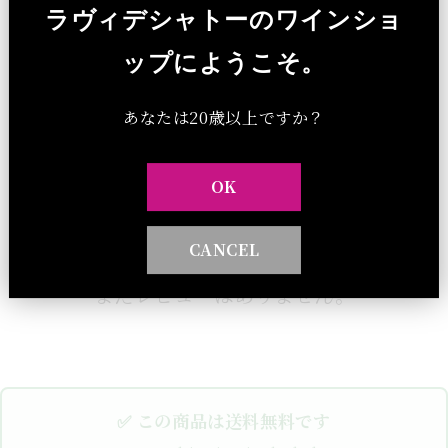
20 歳未満の者の飲酒は法律で禁止されています。
ラヴィデシャトーのワインショ
20 歳未満の者に対しては酒類を販売しません。
ップにようこそ。
あなたは20歳以上ですか？
カスタマーレビュー
OK
レビューを書く
CANCEL
まだレビューはありません。
✅ この商品は送料無料です