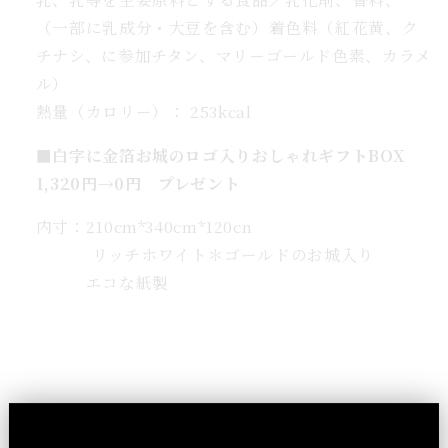
（一部に乳成分・大豆を含む）着色料（紅花黄、ク
チナシ、に参加チタン、マリーゴールド色素、カラメ
ル）
熱量（カロリー）： 253kcal
■
白字に金箔お城のロゴ入りおしゃれギフトBOX
1,320円→0円 プレゼント
内寸：210cm*340cm*120cn
リッチホワイト＊ゴールドのお城入り
エコな紙製