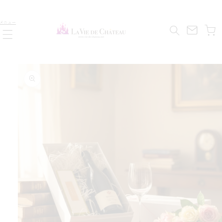
コンテ
す
ンツに
カ
進む
ら
メニュー
ー
減
ト
を
量
商品情
報にス
数
キップ
の
き
付
BOX
コ
ョ
チ
オ
チ
タ
ス