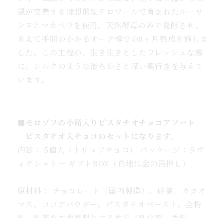
数
風が交差する理想的なテロワールで育まれたルーサ
量
ンヌとマカベウを使用。天然酵母のみで発酵させ、
を
あえて手間のかかるオーク樽での8ヶ月熟成を施しま
増
した。この工程が、生き生きとしたフレッシュな酸
や
に、シルクのような滑らかさと深い奥行きを与えて
す
います。
■
モロゾフの小箱入りピスタチオチョコアソート
ピスタチオ入チョコのセットになります。
内容： 5個入（トリュフチョコ） パッケージ：ラヴ
ィデシャトー ギフトBOX（白地に金の箔押し）
原材料： チョコレート（国内製造）、砂糖、カカオ
マス、ココアパウダー、ピスタチオペースト、全粉
乳、乳等を主要原料とする食品／乳化剤、香料、