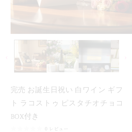
ピ
ゥ
ト
ス
コ
モ
ラ
ー
ダ
ト
ル
フ
で
メ
ギ
デ
ン
ィ
ア
イ
(1)
ワ
完売 お誕生日祝い 白ワイン ギフ
を
開
白
く
ト ラコストゥ ピスタチオチョコ
い
祝
BOX付き
日
生
0 レビュー