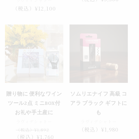
ラヴィデシャトー
常
通
（税込）¥12,100
価
常
格
価
格
セール
贈り物に 便利なワイン
ソムリエナイフ 高級 コ
ツール2点 ミニBOX付
アラ ブラック ギフトに
お礼や手土産に
も
ラヴィデシャトー
ラヴィデシャトー
通
セ
通
（税込）¥1,980
（税込）¥1,892
（税込）¥1,760
常
ー
常