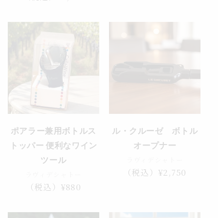
価
ル
価
格
価
格
格
ポアラー兼用ボトルス
ル・クルーゼ ボトル
トッパー 便利なワイン
オープナー
ラヴィデシャトー
ツール
通
（税込）¥2,750
ラヴィデシャトー
常
通
（税込）¥880
価
常
格
価