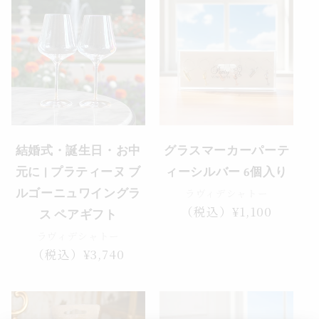
格
結婚式・誕生日・お中
グラスマーカーパーテ
元に | プラティーヌ ブ
ィーシルバー 6個入り
ラヴィデシャトー
ルゴーニュワイングラ
通
（税込）¥1,100
ス ペアギフト
常
ラヴィデシャトー
価
通
（税込）¥3,740
格
常
価
格