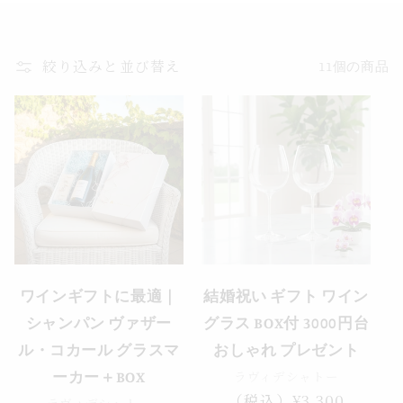
絞り込みと並び替え
11個の商品
ワインギフトに最適｜
結婚祝い ギフト ワイン
シャンパン ヴァザー
グラス BOX付 3000円台
ル・コカール グラスマ
おしゃれ プレゼント
ラヴィデシャトー
ーカー＋BOX
通
（税込）¥3,300