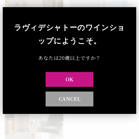
ラヴィデシャトーのワインショ
ップにようこそ。
クリスタルボトルスト
グラスマーカー 6個入
あなたは20歳以上ですか？
ッパーB
り ゴールド
ラヴィデシャトー
ラヴィデシャトー
OK
通
（税込）¥880
通
（税込）¥2,200
常
常
価
価
CANCEL
格
格