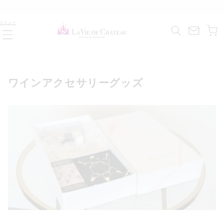
コンテ
ンツに
カ
進む
メニュー
ー
ト
コ
ワインアクセサリーグッズ
レ
ク
シ
ョ
ン
: