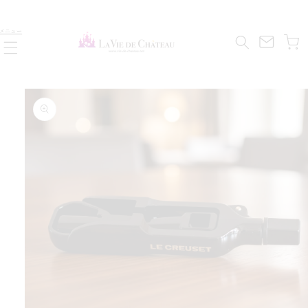
コンテ
ンツに
カ
進む
メニュー
ー
ト
商品情
報にス
キップ
す
ら
減
を
量