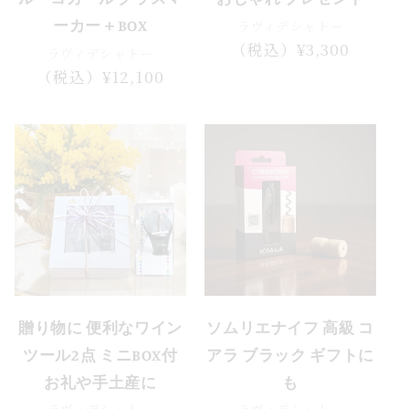
ラヴィデシャトー
ーカー＋BOX
通
（税込）¥3,300
ラヴィデシャトー
常
通
（税込）¥12,100
価
常
格
価
格
セール
贈り物に 便利なワイン
ソムリエナイフ 高級 コ
ツール2点 ミニBOX付
アラ ブラック ギフトに
お礼や手土産に
も