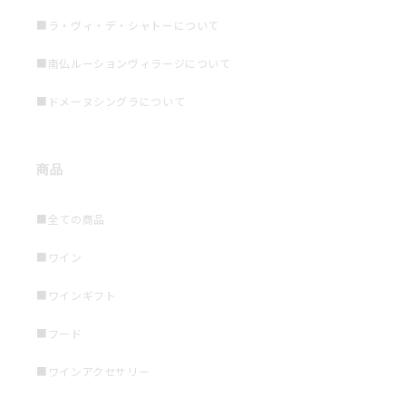
■ラ・ヴィ・デ・シャトーについて
■南仏ルーションヴィラージについて
■ドメーヌシングラについて
商品
■全ての商品
■ワイン
■ワインギフト
■フード
■ワインアクセサリー