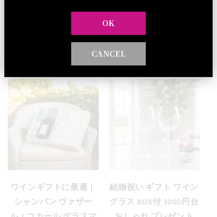
OK
CANCEL
他のワインアクセサリーグッズ
ワインギフトに最適｜
結婚祝い ギフト ワイン
シャンパン ヴァザー
グラス BOX付 3000円台
ル・コカール グラスマ
おしゃれ プレゼント