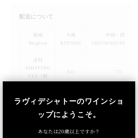
配送について
地域
九州
中国・四国
Region
KYUSHU
CHUGOKU/SHIKO
送料
SHIPPING
840
770
FEE（税
込）
＜5,000円(税込)以上お買い上げのお客様に関
ラヴィデシャトーのワインショ
しては、送料無料 / Free shipping for
ップにようこそ。
orders over ¥5,000 (tax included)＞
あなたは20歳以上ですか？