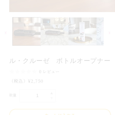
数
の
モ
ー
ー
ナ
ダ
ル
プ
で
ー
メ
オ
デ
ィ
ル
ア
ト
(1)
ル・クルーゼ ボトルオープナー
を
ボ
開
ゼ
く
0 レビュー
ー
通
（税込）¥2,750
ル
常
ク
価
数量
ル・
ル・
格
ク
ル