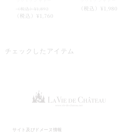
ラヴィデシャトー
ラヴィデシャトー
通
セ
通
（税込）¥1,980
（税込）¥1,892
（税込）¥1,760
常
ー
常
価
ル
価
格
価
格
格
チェックしたアイテム
サイト及びドメーヌ情報