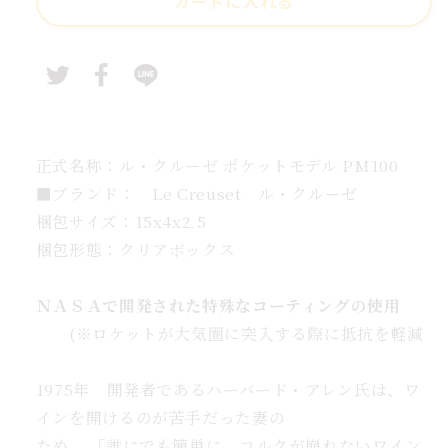
カートに入れる
ー
ゼ
ボ
ト
ル
オ
ー
正式名称：
ル・クルーゼ ポケットモデル PM100
プ
■ブランド： Le Creuset ル・クルーゼ
ナ
梱包サイズ：15x4x2.5
ー
梱包形態：クリアボックス
の
数
ＮＡＳＡで開発された特殊なコーティングの使用
量
(※ロケットが大気圏に突入する際に抵抗を軽減
を
増
1975年 開発者であるハーバード・アレン氏は、ワ
や
インを開けるのが苦手だった妻の
す
ため、 「誰にでも簡単に、コルクが崩れないワイン