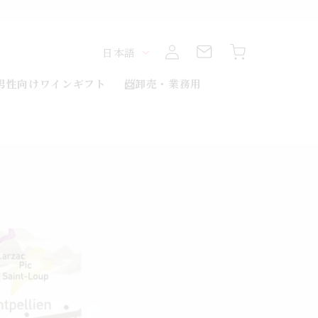
ロ
カ
グ
言
ー
日本語
イ
ト
ン
語
男性向けワインギフト
📨卸売・業務用