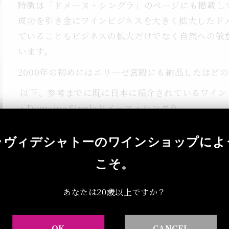
特徴は「ドメーヌ・シングラ」のページにも掲載し
成功を引き金にワインビジネスを大きく拡大したド
ていることもビジネスの拡大だけでなく自然への敬
います。
2000年の初めにはエリーゼ宮殿にも納品したほど
以下、参考までに既に日本に紹介されているワイン
・Domaine Singlaドメーヌ・シングラ
繊細でエレガントなワインと
力強いワイン（カリニャン、ムールヴェードル、
ラヴィデシャトーのワインショップによ
白はルーサンヌ・マカベウ、 グルナッシュのロ
こそ。
・Domaine Gaubyドメーヌ・ゴビ
パワフルでありながら繊細なワイン
あなたは20歳以上ですか？
・Hecht ＆Bannier エシュ＆バニエ
白ワイン（ロール）、赤ワイン（グルナッシュ、シ
OK
CANCEL