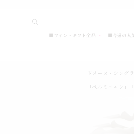
コンテ
ンツに
進む
■ワイン・ギフト全品
■今週の人
ドメーヌ・シングラ
「ペルミニャン」