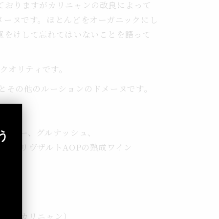
ておりますがカリニャンの改良によって
メーヌです。ほとんどをオーガニックにし
意をけして忘れてはいないことを語って
のクオリティです。
とその他のルーションのドメーヌです。
シラー、グルナッシュ、
う
ゼ、リヴザルトAOPの熟成ワイン
ラー、カリニャン）