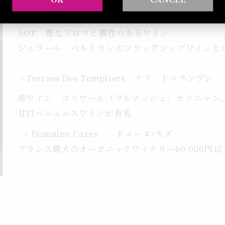
・ Chateaul L’hospitalet シャトーロスピタレ
AOP 豊なアロマと個性のあるワイン
ジェラール ベルトランのフラッグシップワインと
・Terraes Des Templiers テラ ドゥテンプレ
赤ワイン コリウール（グルナッシュ、カリニャン
甘口バニュルスワインが有名
・Domaine Cazes ドメーヌ･カズ
フランス最大のオーガニックワイナリー60,000円