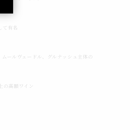
して有名
、ムールヴェードル、グルナッシュ主体の
以上の高額ワイン