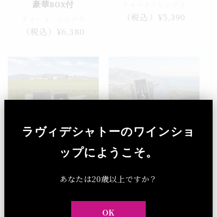
ドメーヌ・シングラ
豪華BOX付
通
（税込）¥5,390
ドメーヌ・シングラ
常
通
（税込）¥6,380
価
常
格
価
格
ラヴィデシャトーのワインショ
売り切れ
ップにようこそ。
男性向け ワイン ギフト
男性向けワイン ギフト
あなたは20歳以上ですか？
アルバリーニョ 白ワイ
ラマティン 赤ワイン
ン すっきり辛口 BOX付
BIO認証 希少 BOX付き
き プレゼント
プレゼント
OK