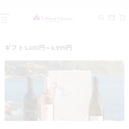
コンテ
ンツに
カ
進む
メニュー
ー
ト
コ
ギフト5,000円～6,999円
レ
ク
シ
ョ
ン
: