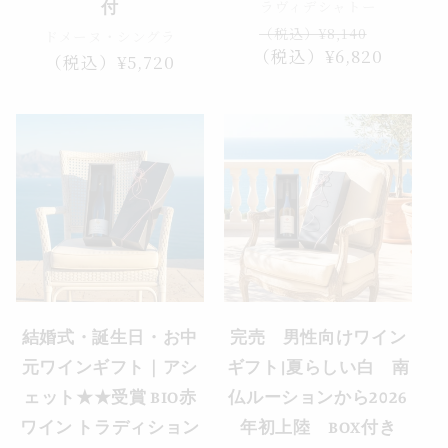
ラヴィデシャトー
付
通
セ
（税込）¥8,140
ドメーヌ・シングラ
（税込）¥6,820
常
ー
通
（税込）¥5,720
価
ル
常
格
価
価
格
格
売り切れ
結婚式・誕生日・お中
完売 男性向けワイン
元ワインギフト｜アシ
ギフト|夏らしい白 南
ェット★★受賞 BIO赤
仏ルーションから2026
ワイン トラディション
年初上陸 BOX付き