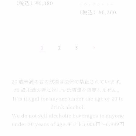
通
（税込）¥6,380
ラヴィデシャトー
常
通
（税込）¥6,260
価
常
格
価
格
1
2
3
20 歳未満の者の飲酒は法律で禁止されています。
20 歳未満の者に対しては酒類を販売しません。
It is illegal for anyone under the age of 20 to
drink alcohol.
We do not sell alcoholic beverages to anyone
under 20 years of age.ギフト5,000円～6,999円