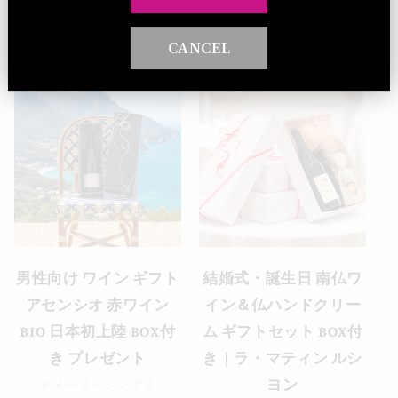
ラヴィデシャトー
ドメーヌ・シングラ
通
（税込）¥5,280
通
（税込）¥5,720
CANCEL
常
常
価
価
格
格
男性向け ワイン ギフト
結婚式・誕生日 南仏ワ
アセンシオ 赤ワイン
イン＆仏ハンドクリー
BIO 日本初上陸 BOX付
ム ギフトセット BOX付
き プレゼント
き｜ラ・マティン ルシ
ドメーヌ・シングラ
ヨン