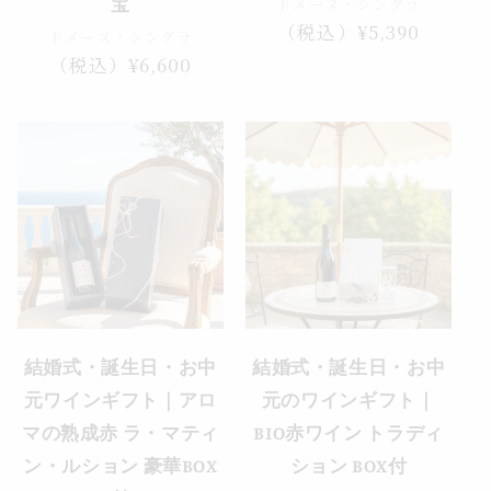
ドメーヌ・シングラ
宝
通
（税込）¥5,390
ドメーヌ・シングラ
常
通
（税込）¥6,600
価
常
格
価
格
セール
結婚式・誕生日・お中
結婚式・誕生日・お中
元ワインギフト｜アロ
元のワインギフト｜
マの熟成赤 ラ・マティ
BIO赤ワイン トラディ
ン・ルション 豪華BOX
ション BOX付