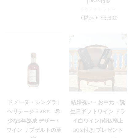
｜BOX付き
価
ラヴィデシャトー
格
通
（税込）¥5,830
常
価
格
ドメーヌ・シングラ |
結婚祝い・お中元・誕
ヘリテージ５ANE 希
生日ギフトワイン ドラ
少な5年熟成 デザート
イ白ワイン|南仏極上
ワイン リブザルトの至
BOX付き|プレゼント