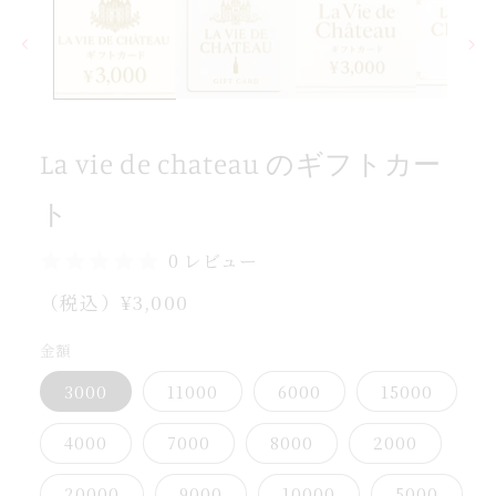
ダ
ル
で
メ
デ
す
ィ
ら
ア
(1)
減
La vie de chateau のギフトカー
を
を
開
く
量
ト
数
0 レビュー
の
ト
通
（税込）¥3,000
ー
常
カ
金額
価
ト
格
3000
11000
6000
15000
フ
ギ
4000
7000
8000
2000
の
chateau
20000
9000
10000
5000