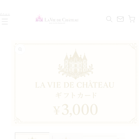
コンテ
ンツに
カ
進む
メニュー
ー
ト
商品情
報にス
キップ
モ
ー