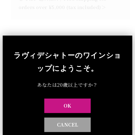
orders over ¥5,000 (tax included)＞
ラヴィデシャトーのワインショ
他の全商品一覧
ップにようこそ。
あなたは20歳以上ですか？
OK
CANCEL