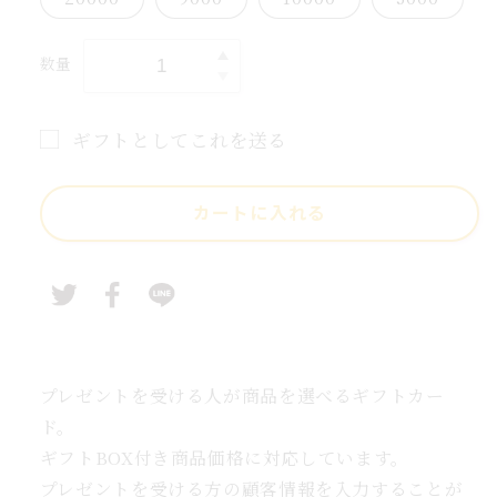
de
vie
数量
La
La
vie
de
ギフトとしてこれを送る
chateau
の
ギ
ギ
フ
カートに入れる
フ
ト
ト
カ
カ
ー
ー
ド
ト
カ
の
ー
プレゼントを受ける人が商品を選べるギフトカー
数
ド
ド。
量
の
を
ギフトBOX付き商品価格に対応しています。
受
増
プレゼントを受ける方の顧客情報を入力することが