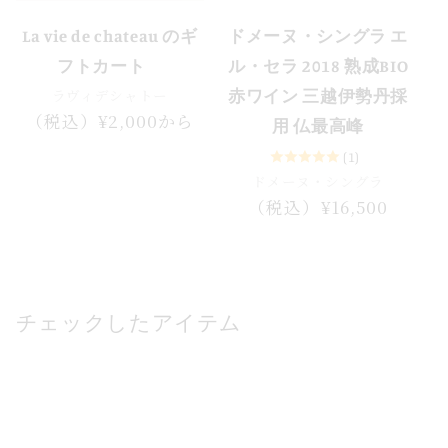
La vie de chateau のギ
ドメーヌ・シングラ エ
フトカート
ル・セラ 2018 熟成BIO
ラヴィデシャトー
赤ワイン 三越伊勢丹採
通
（税込）¥2,000から
用 仏最高峰
常
(1)
価
ドメーヌ・シングラ
格
通
（税込）¥16,500
常
価
格
チェックしたアイテム