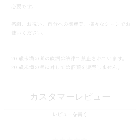
取
や
必要です。
す
人
フ
感謝、お祝い、自分への御褒美、様々なシーンでお
ォ
使いください。
ー
ム
を
20 歳未満の者の飲酒は法律で禁止されています。
折
20 歳未満の者に対しては酒類を販売しません。
り
た
た
カスタマーレビュー
み
ま
レビューを書く
し
た