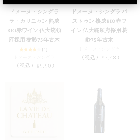
ドメーヌ・シングラ
ドメーヌ・シングラ パ
ラ・カリニャン 熟成
ストゥン 熟成BIO赤ワ
BIO赤ワイン 仏大統領
イン 仏大統領府採用 樹
府採用 樹齢75年古木
齢75年古木
ドメーヌ・シングラ
(1)
通
（税込）¥7,480
ドメーヌ・シングラ
常
通
（税込）¥9,900
価
常
格
価
格