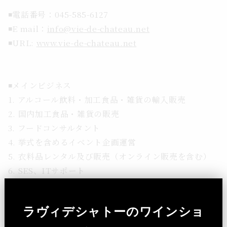
◾️電話番号：045-585-6127
◾️E mail：
info@vie-de-chateau.net
◾️URL:
www.vie-de-chateau.net
◾️メインビジネス
1. アルコール飲料・加工食品・雑貨の輸入販売
2. 国内加工食品・雑貨の販売
3. フードコンサルタント
4. 挙式を含めるイベント企画運営
5. 衣料品レンタル及び販売（オンライン販売を含む）
6. SES、ITサポート
7. 前各号に附帯関連する一切の事業
ラヴィデシャトーのワインショ