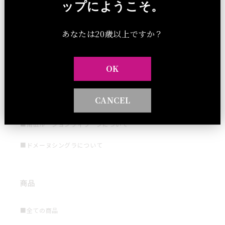
ップにようこそ。
あなたは20歳以上ですか？
OK
サイト及びドメーヌ情報
CANCEL
■ラ・ヴィ・デ・シャトーについて
■南仏ルーションヴィラージについて
■ドメーヌシングラについて
商品
■全ての商品