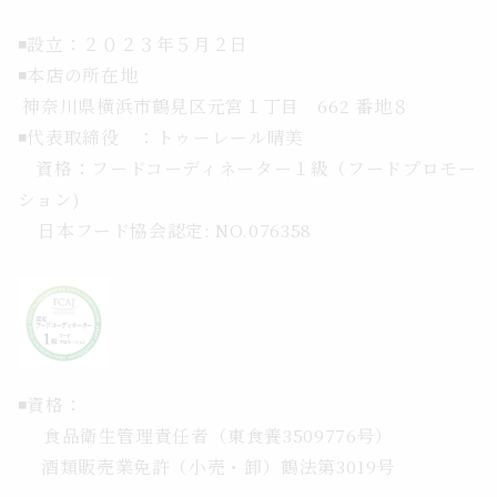
◾️設立：２０２３年５月２日
◾️本店の所在地
神奈川県横浜市鶴見区元宮１丁目 662 番地８
◾️代表取締役 ：トゥーレール晴美
資格：フードコーディネーター１級（
フードプロモー
ション)
日本フード協会認定: NO.076358
◾️資格：
食品衛生管理責任者（東食養3509776号）
酒類販売業免許（小売・卸）鶴法第3019号