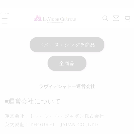
コンテ
ンツに
カ
進む
メニュー
ー
ト
ドメーヌ・シングラ商品
全商品
ラヴィデシャトー運営会社
◾️運営会社について
運営会社：トゥーレール・ジャポン株式会社
英文表記：THOUREL JAPAN CO.,LTD