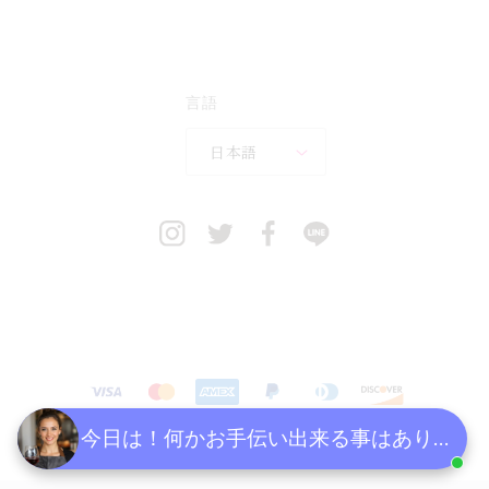
言語
日本語
決
済
方
今日は！何かお手伝い出来る事はあります
Copyright (C) トゥーレール・ジャポン株式会社 All Right Reserved.
法