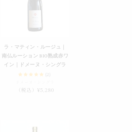
ラ・マティン・ルージュ｜
南仏ルーション BIO熟成赤ワ
イン｜ドメーヌ・シングラ
(2)
ドメーヌ・シングラ
通
（税込）¥5,280
常
価
格