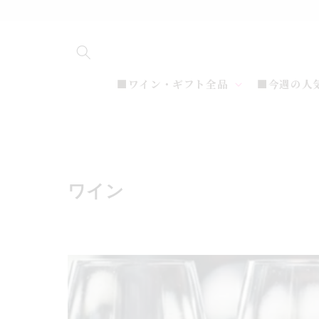
コンテ
ンツに
進む
■ワイン・ギフト全品
■今週の人
コ
ワイン
レ
ク
シ
ョ