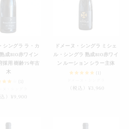
・シングラ ラ・カ
ドメーヌ・シングラ ミシェ
熟成BIO赤ワイン
ル・シングラ 熟成BIO赤ワイ
採用 樹齢75年古
ン ルーション シラー主体
木
(1)
ドメーヌ・シングラ
(1)
通
（税込）¥3,960
ーヌ・シングラ
常
込）¥9,900
価
格