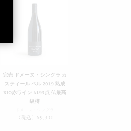
売り切れ
完売 ドメーヌ・シングラ カ
スティール ベル 2019 熟成
BIO赤ワイン AL93点 仏最高
級樽
ドメーヌ・シングラ
通
（税込）¥9,900
常