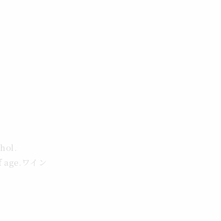
価
格
ohol.
 of age.ワイン