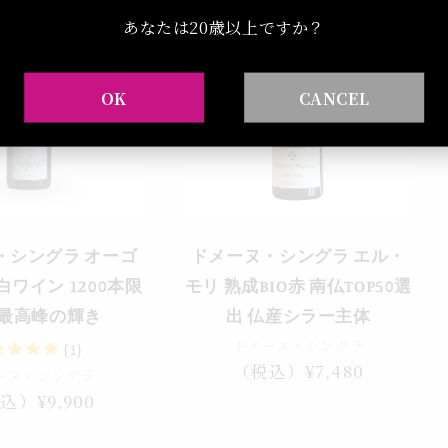
あなたは20歳以上ですか？
OK
CANCEL
・シングラ オーゴ
ドメーヌ・シングラ エル・
白ワイン 1200本限
モリ 熟成BIO赤 南仏TOP50選
仏最高峰の輝き
出 仏産シラー主体
ドメーヌ・シングラ
(1)
通
（税込）¥7,480
ーヌ・シングラ
常
込）¥9,900
価
格