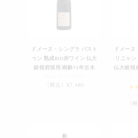
ドメーヌ・シングラ パスト
ドメーヌ
ゥン 熟成BIO赤ワイン 仏大
リニャン 
統領府採用 樹齢75年古木
仏大統領府
ドメーヌ・シングラ
通
（税込）¥7,480
常
ドメ
価
通
（税
格
常
価
格