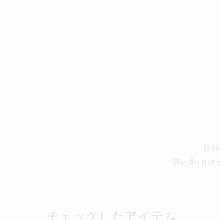
価
格
It i
We do not 
チェックしたアイテム