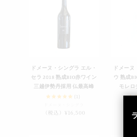
ドメーヌ・シングラ エル・
ドメーヌ
セラ 2018 熟成BIO赤ワイン
ウ 熟成B
三越伊勢丹採用 仏最高峰
モレロ
(1)
ドメーヌ・シングラ
ドメ
通
（税込）¥16,500
通
（税
常
常
価
価
格
格