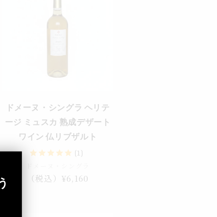
ドメーヌ・シングラ ヘリテ
ージ ミュスカ 熟成デザート
ワイン 仏リブザルト
(1)
ドメーヌ・シングラ
通
（税込）¥6,160
う
常
価
格