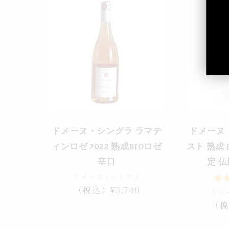
ドメーヌ・シングラ ラマテ
ドメーヌ
ィンロゼ 2022 熟成BIOロゼ
スト 熟成 
辛口
定 
ドメーヌ・シングラ
通
（税込）¥3,740
ドメ
常
通
（税
価
常
格