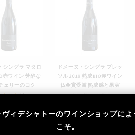
・シングラ マタロ
ドメーヌ・シングラ ブレッ
IO赤ワイン 芳醇な
ソル 2019 熟成BIO赤ワイン
チェリーのコク
仏金賞受賞 熟成感と果実
ドメーヌ・シングラ
(1)
通
（税込）¥9,900
ーヌ・シングラ
常
込）¥9,900
ラヴィデシャトーのワインショップによ
価
格
こそ。