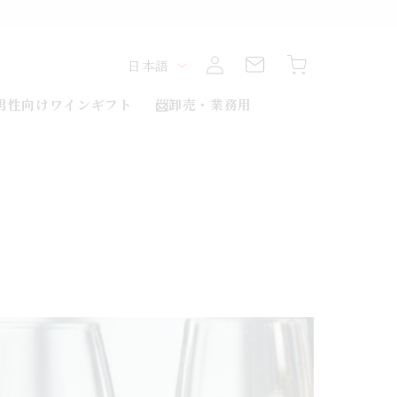
ロ
カ
グ
言
ー
日本語
イ
ト
ン
語
男性向けワインギフト
📨卸売・業務用