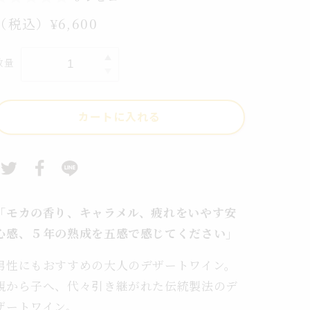
ヌ・
通
（税込）¥6,600
ー
常
メ
価
数量
ド
ド
格
メ
ー
カートに入れる
ヌ・
シ
ン
グ
ラ
|
「モカの香り、キャラメル、疲れをいやす安
ヘ
心感、５年の熟成を五感で感じてください」
リ
テ
男性にもおすすめの大人のデザートワイン。
ー
親から子へ、代々引き継がれた伝統製法のデ
ジ
ザートワイン。