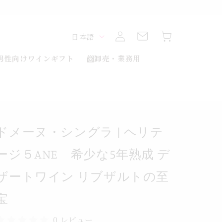
熟
年
ロ
カ
5
グ
言
ー
日本語
な
イ
ト
少
ン
語
男性向けワインギフト
📨卸売・業務用
希
ANE
５
ジ
ー
テ
ドメーヌ・シングラ | ヘリテ
リ
ージ５ANE 希少な5年熟成 デ
ヘ
|
ザートワイン リブザルトの至
ラ
グ
宝
ン
シ
0 レビュー