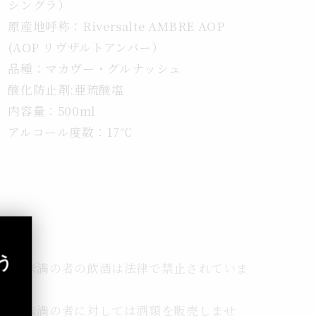
シングラ）
原産地呼称：Riversalte AMBRE AOP
(AOP リヴザルトアンバー）
品種：マカヴー・グルナッシュ
酸化防止剤:亜琉酸塩
内容量：500ml
アルコール度数：17℃
う
20 歳未満の者の飲酒は法律で禁止されていま
す。
20 歳未満の者に対しては酒類を販売しませ