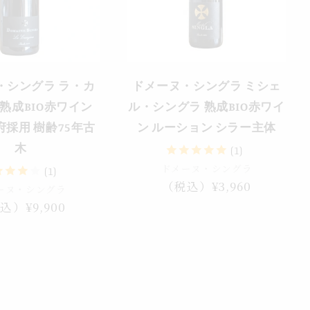
・シングラ ラ・カ
ドメーヌ・シングラ ミシェ
熟成BIO赤ワイン
ル・シングラ 熟成BIO赤ワイ
採用 樹齢75年古
ン ルーション シラー主体
木
(1)
ドメーヌ・シングラ
(1)
通
（税込）¥3,960
ーヌ・シングラ
常
込）¥9,900
価
格