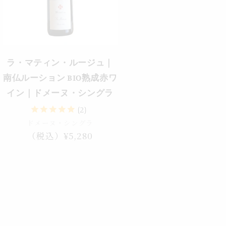
ラ・マティン・ルージュ｜
南仏ルーション BIO熟成赤ワ
イン｜ドメーヌ・シングラ
(2)
ドメーヌ・シングラ
通
（税込）¥5,280
常
価
格