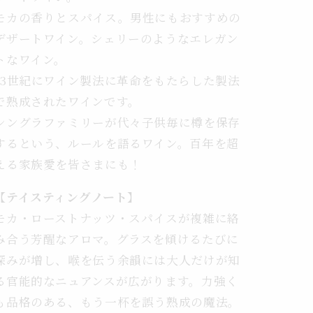
５
モカの香りとスパイス。男性にもおすすめの
ANE
デザートワイン。シェリーのようなエレガン
希
少
トなワイン。
な
13世紀にワイン製法に革命をもたらした製法
5
で熟成されたワインです。
年
シングラファミリーが代々子供毎に樽を保存
熟
するという、ルールを語るワイン。百年を超
成
デ
える家族愛を皆さまにも！
ザ
【テイスティングノート】
ー
ト
モカ・ローストナッツ・スパイスが複雑に絡
ワ
み合う芳醒なアロマ。グラスを傾けるたびに
イ
深みが増し、喉を伝う余韻には大人だけが知
ン
る官能的なニュアンスが広がります。力強く
リ
も品格のある、もう一杯を誤う熟成の魔法。
ブ