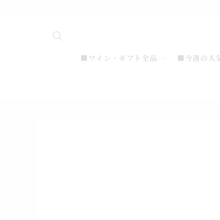
コンテ
ンツに
進む
■ワイン・ギフト全品
■今週の人
商品情
報にス
キップ