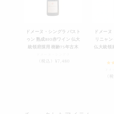
ドメーヌ・シングラ パスト
ドメーヌ
ゥン 熟成BIO赤ワイン 仏大
リニャン 
統領府採用 樹齢75年古木
仏大統領府
ドメーヌ・シングラ
通
（税込）¥7,480
常
ドメ
価
通
（税
格
常
価
格