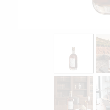
モ
ー
ダ
ル
で
メ
デ
ィ
ア
(1)
を
開
く