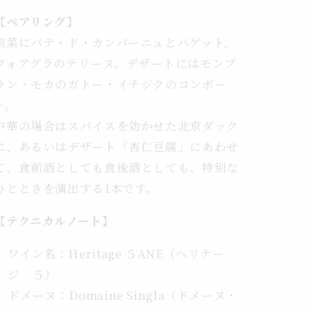
ザ
【ペアリング】
ル
前菜にパテ・ド・カンパーニュとバゲット、
ト
フォアグラのテリーヌ。デザートにはモンブ
の
ラン・モカのガトー・イチジクのコンポー
至
宝
ト。
の
中華の場合はスパイスを効かせた北京ダック
数
に、あるいはデザート「杏仁豆腐」にあわせ
量
て、食前酒としても食後酒としても、特別な
を
ひとときを演出する1本です。
増
や
【テクニカルノート】
す
ワイン名：Heritage ５ANE（ヘリテー
ジ ５）
ドメーヌ：Domaine Singla（ドメーヌ・