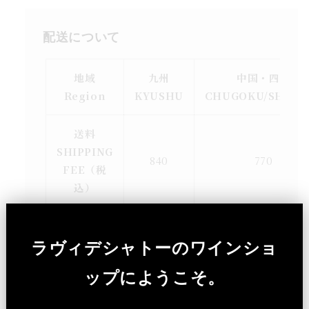
配送について
地域
九州
中国・四国
Region
KYUSHU
CHUGOKU/SHIKO
送料
SHIPPING
840
770
FEE（税
込）
＜5,000円(税込)以上お買い上げのお客様に関
しては、送料無料 / Free shipping for
ラヴィデシャトーのワインショ
orders over ¥5,000 (tax included)＞
ップにようこそ。