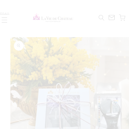
コンテ
ンツに
カ
進む
メニュー
ー
ト
す
ら
商品情
報にス
減
キップ
を
量
数
の
に
産
土
手
や
礼
お