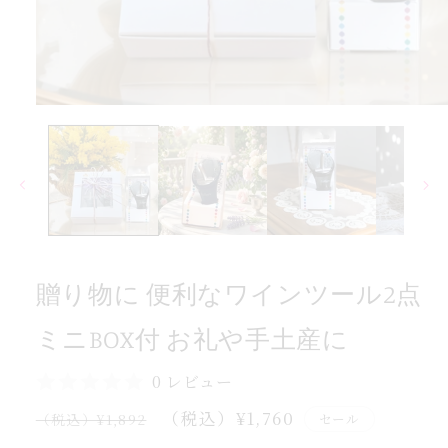
付
BOX
ニ
ミ
モ
点
ー
2
ダ
ル
ル
で
ー
メ
ツ
デ
ィ
ン
ア
イ
(1)
贈り物に 便利なワインツール2点
を
ワ
開
な
く
ミニBOX付 お礼や手土産に
利
便
0 レビュー
に
通
セ
（税込）¥1,760
セール
（税込）¥1,892
物
常
ー