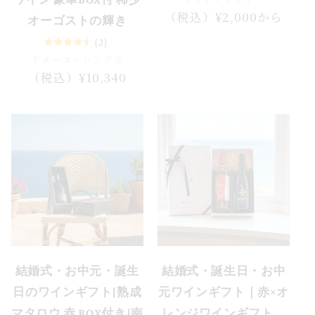
通
（税込）¥2,000から
オーゴストの輝き
常
(2)
価
ドメーヌ・シングラ
格
通
（税込）¥10,340
常
価
格
結婚式・お中元・誕生
結婚式・誕生日・お中
日のワインギフト|熟成
元ワインギフト｜赤×オ
マタロウ 赤 BOX付き|南
レンジワインギフト