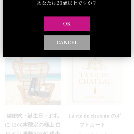
あなたは20歳以上ですか？
OK
他のギフト
CANCEL
結婚式・誕生日・お礼
La vie de chateau のギ
に 1200本限定の極上 白
フトカート
ラヴィデシャトー
ワイン 豪華BOX付 稀少