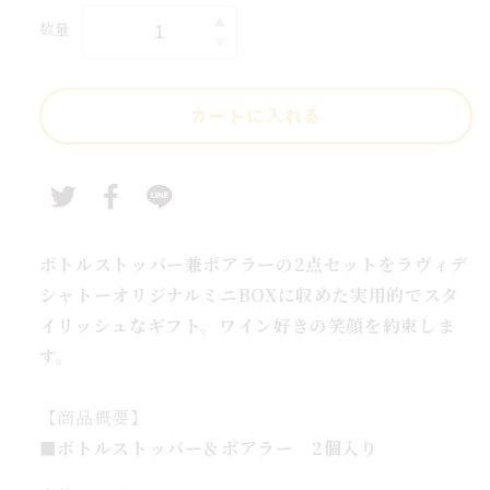
り
価
ル
数量
贈
贈
格
価
り
格
物
カートに入れる
に
便
利
な
ワ
イ
ボトルストッパー兼ポアラーの2点セットをラヴィデ
ン
シャトーオリジナルミニBOXに収めた実用的でスタ
ツ
イリッシュなギフト。ワイン好きの笑顔を約束しま
ー
す。
ル
2
【商品概要】
点
■ボトルストッパー＆ポアラー 2個入り
ミ
ニ