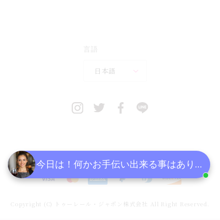
言語
日本語
今日は！何かお手伝い出来る事はあります
決
済
方
Copyright (C) トゥーレール・ジャポン株式会社 All Right Reserved.
法