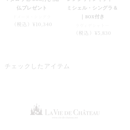
仏プレゼント
ミシェル・シングラ＆
ドメーヌ・シングラ
｜BOX付き
通
（税込）¥10,340
ラヴィデシャトー
常
通
（税込）¥5,830
価
常
格
価
格
チェックしたアイテム