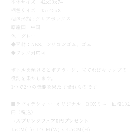
本体サイズ : 42x33x74
BOX
梱包サイズ : 45x45x81
付
梱包形態 : クリアボックス
お
原産国 : 中国
礼
色：グレー
や
◆素材：ABS、シリコンゴム、ゴム
手
◆フック対応可
土
産
に
ボトルを傾けるとポアラーに、立てればキャップの
の
役割を果たします。
数
1つで2つの機能を果たす優れものです。
量
を
■ラヴィデシャトーオリジナル BOXミニ 価格132
増
円（税込）
や
→スプリングフェア0円プレゼント
す
15CM(L)x 14CM(W) x 4.5CM(H)