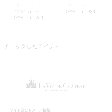
ラヴィデシャトー
ラヴィデシャトー
通
セ
通
（税込）¥1,980
（税込）¥1,892
（税込）¥1,760
常
ー
常
価
ル
価
格
価
格
格
チェックしたアイテム
サイト及びドメーヌ情報