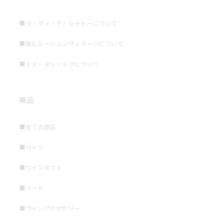
■ラ・ヴィ・デ・シャトーについて
■南仏ルーションヴィラージについて
■ドメーヌシングラについて
商品
■全ての商品
■ワイン
■ワインギフト
■フード
■ワインアクセサリー