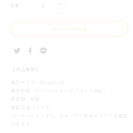
価
数量
グ
グ
格
ラ
ス
カートに入れる
マ
ー
カ
ー
パ
ー
【商品概要】
テ
梱包サイズ : 156x65x19
ィ
梱包形態 : クリアパッケージ（フック対応）
ー
原産国 : 中国
シ
亜鉛合金（メッキ）
ル
バ
パーティにピッタリ。モチーフで自分のグラスを確認
ー
できます。
6