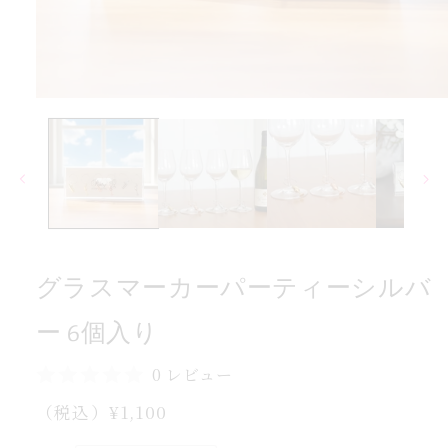
入
個
6
ー
バ
モ
ー
ル
ダ
シ
ル
で
ー
メ
ィ
デ
テ
ィ
ア
ー
(1)
グラスマーカーパーティーシルバ
を
パ
開
ー
く
ー 6個入り
カ
ー
0 レビュー
マ
通
（税込）¥1,100
ス
常
ラ