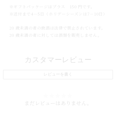
個
※ギフトパッケージはプラス 150 円です。
入
※送付まで4－5日（ホリデーシーズンは7－10日）
り
の
20 歳未満の者の飲酒は法律で禁止されています。
数
20 歳未満の者に対しては酒類を販売しません。
量
を
増
や
カスタマーレビュー
す
レビューを書く
まだレビューはありません。