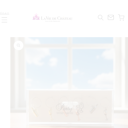
コンテ
ンツに
カ
進む
メニュー
ー
ト
商品情
報にス
キップ
す
ら
減
を
量
数
の
り