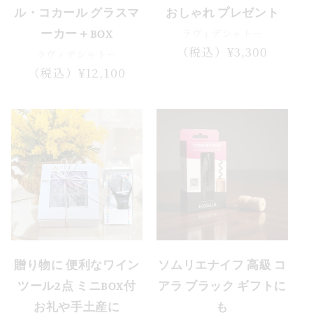
ル・コカール グラスマ
おしゃれ プレゼント
ラヴィデシャトー
ーカー＋BOX
通
（税込）¥3,300
ラヴィデシャトー
常
通
（税込）¥12,100
価
常
格
価
格
セール
贈り物に 便利なワイン
ソムリエナイフ 高級 コ
ツール2点 ミニBOX付
アラ ブラック ギフトに
お礼や手土産に
も