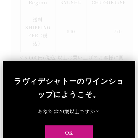
Region
KYUSHU
CHUGOKU/SHIKO
送料
SHIPPING
840
770
FEE（税
込）
＜5,000円(税込)以上お買い上げのお客様に関
しては、送料無料 / Free shipping for
orders over ¥5,000 (tax included)＞
ラヴィデシャトーのワインショ
ップにようこそ。
あなたは20歳以上ですか？
OK
他のワインアクセサリーグッズ