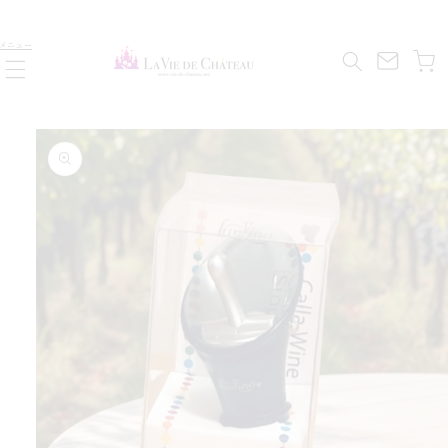
コンテ
ンツに
カ
進む
メニュー
ー
ト
商品情
報にス
す
キップ
ら
減
を
量
数
の
ル
ー
ツ
ン