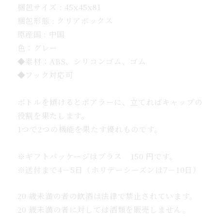
梱包サイズ : 45x45x81
ワ
梱包形態 : クリアボックス
イ
原産国 : 中国
ン
ツ
色：グレー
ー
◆素材：ABS、シリコンゴム、ゴム
ル
◆フック対応可
の
数
ボトルを傾けるとポアラーに、立てればキャップの
量
役割を果たします。
を
1つで2つの機能を果たす優れものです。
増
や
※ギフトパッケージはプラス 150 円です。
す
※送付まで4－5日（ホリデーシーズンは7－10日）
20 歳未満の者の飲酒は法律で禁止されています。
20 歳未満の者に対しては酒類を販売しません。