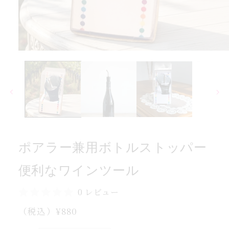
イ
ワ
な
利
便
モ
ー
ー
ダ
パ
ル
で
ッ
メ
ト
デ
ス
ィ
ア
ル
(1)
ポアラー兼用ボトルストッパー
を
ト
開
ボ
く
便利なワインツール
用
兼
0 レビュー
ー
通
（税込）¥880
ラ
常
ア