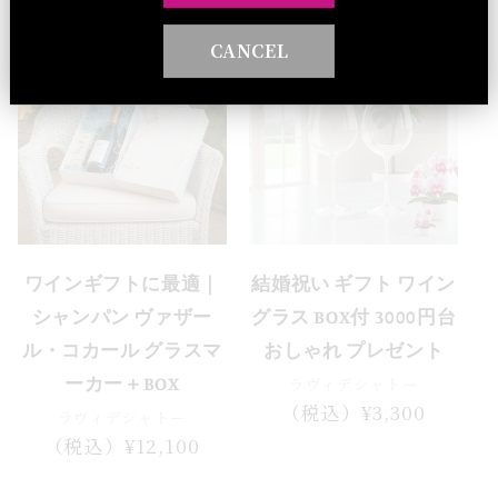
CANCEL
ワインギフトに最適｜
結婚祝い ギフト ワイン
シャンパン ヴァザー
グラス BOX付 3000円台
ル・コカール グラスマ
おしゃれ プレゼント
ラヴィデシャトー
ーカー＋BOX
通
（税込）¥3,300
ラヴィデシャトー
常
通
（税込）¥12,100
価
常
格