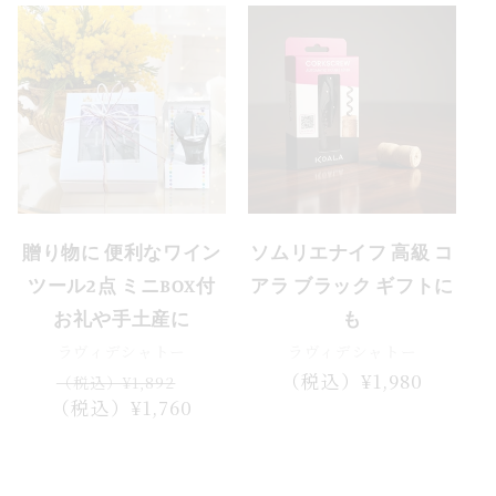
価
格
セール
贈り物に 便利なワイン
ソムリエナイフ 高級 コ
ツール2点 ミニBOX付
アラ ブラック ギフトに
お礼や手土産に
も
ラヴィデシャトー
ラヴィデシャトー
通
セ
通
（税込）¥1,980
（税込）¥1,892
（税込）¥1,760
常
ー
常
価
ル
価
格
価
格
格