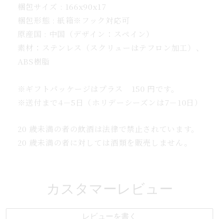
梱包サイズ : 166x90x17
フ
梱包形態 : 紙箱※フック対応可
ト
原産国 : 中国（デザイン：スペイン）
に
も
素材：ステンレス（スクリューはテフロン加工）、
の
ABS樹脂
数
量
※ギフトパッケージはプラス 150 円です。
を
※送付まで4－5日（ホリデーシーズンは7－10日）
増
や
20 歳未満の者の飲酒は法律で禁止されています。
す
20 歳未満の者に対しては酒類を販売しません。
カスタマーレビュー
レビューを書く