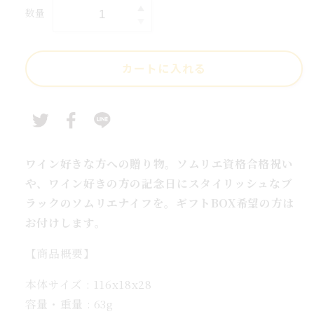
価
数量
ソ
ソ
格
ム
リ
カートに入れる
エ
ナ
イ
フ
高
級
ワイン好きな方への贈り物。ソムリエ資格合格祝い
コ
や、ワイン好きの方の記念日にスタイリッシュなブ
ア
ラックのソムリエナイフを。ギフトBOX希望の方は
ラ
お付けします。
ブ
【商品概要】
ラ
ッ
本体サイズ : 116x18x28
ク
容量・重量 : 63g
ギ