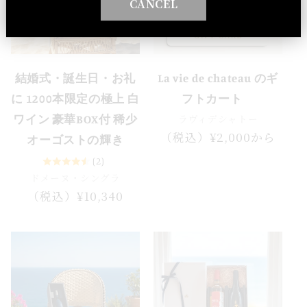
CANCEL
結婚式・誕生日・お礼
La vie de chateau のギ
に 1200本限定の極上 白
フトカート
ラヴィデシャトー
ワイン 豪華BOX付 稀少
通
（税込）¥2,000から
オーゴストの輝き
常
(2)
価
ドメーヌ・シングラ
格
通
（税込）¥10,340
常
価
格