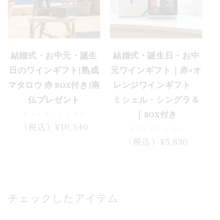
結婚式・お中元・誕生
結婚式・誕生日・お中
日のワインギフト|熟成
元ワインギフト｜赤×オ
マタロウ 赤 BOX付き|南
レンジワインギフト
仏プレゼント
ミシェル・シングラ＆
ドメーヌ・シングラ
｜BOX付き
通
（税込）¥10,340
ラヴィデシャトー
常
通
（税込）¥5,830
価
常
格
価
格
チェックしたアイテム