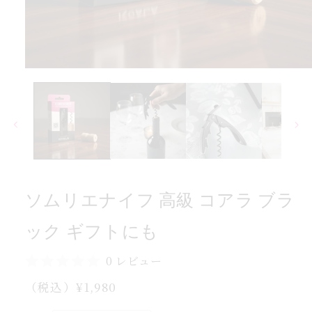
ト
フ
ギ
ク
ッ
モ
ー
ラ
ダ
ブ
ル
で
ラ
メ
ア
デ
コ
ィ
ア
級
(1)
ソムリエナイフ 高級 コアラ ブラ
を
高
開
フ
く
ック ギフトにも
イ
ナ
0 レビュー
エ
通
（税込）¥1,980
リ
常
ム