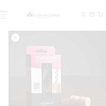
コンテ
ンツに
カ
進む
メニュー
ー
ト
商品情
報にス
キップ
す
ら
減
を
量
数
の
も
に