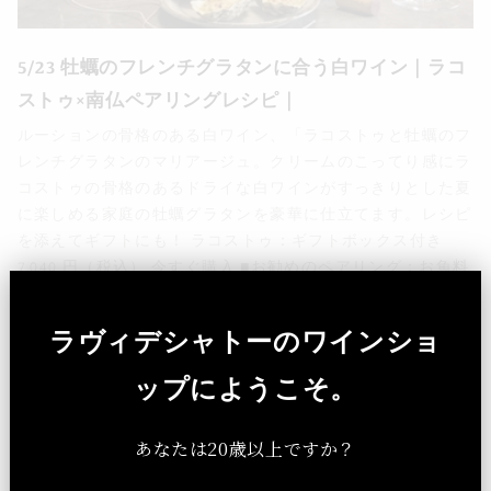
5/23 牡蠣のフレンチグラタンに合う白ワイン｜ラコ
ストゥ×南仏ペアリングレシピ｜
ルーションの骨格のある白ワイン、「ラコストゥと牡蠣のフ
レンチグラタンのマリアージュ。クリームのこってり感にラ
コストゥの骨格のあるドライな白ワインがすっきりとした夏
に楽しめる家庭の牡蠣グラタンを豪華に仕立てます。レシピ
を添えてギフトにも！ ラコストゥ：ギフトボックス付き
7,040 円（税込） 今すぐ購入 ■お勧めのペアリング：お魚料
理、オイスターなどの魚介、チキンなどの白身の肉。■赤土
で、粘土と石灰積の土地で育ちました。■手摘み、茎を取り
ラヴィデシャトーのワインショ
除いて、ソフトな空気圧プレス。酵母は使用せず。低温で発
酵。8カ月オーク樽で発酵。 AOP コート・デュ・ルーション
ップにようこそ。
白 認証製品情報 品種：ルーサンヌ60％, マカベウ40％ 酸
化防止剤：亜硫酸塩 内容量：750ML アルコール度数：12 ■
あなたは20歳以上ですか？
簡単 牡蠣のフレンチ風グラタン ■材料材料３人分牡蠣９
個 / バター30G、/ 微塵切にしたアーリーレッド1/2個/ 生