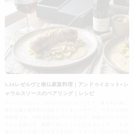
5.24レゼルヴと南仏家庭料理｜アンドゥイエット×シ
ャウルスソースのペアリング｜レシピ
アンドゥイエット（ANDOUILLETTE）って？ 豚や牛の腸に
豚の内臓や香辛料を詰めてつくるソーセージ、フランスの伝
統料理です。今回は腸詰はプロに任せて、市販のアンドゥイ
エットを使って、家庭でおいしくいただきましょう。これを
更にフランス風に引き立てるのが、ドメーヌ・シングラの大