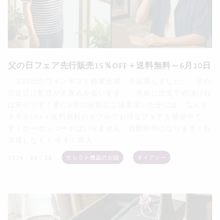
父の日フェア先行販売15％OFF＋送料無料～6月10日
「父の日のワインギフト特選会場」を設置しました。 父の
日近辺は配送が大変込み合います。 早めに注文予約頂けれ
ば安心です！更に6月10日迄にご注文頂いたかには、なんと
１５％OFF＋送料無料のダブルでお得なフェアを開催中で
す！クーポンコードはいりません。自動割引になります！お
見逃しなく！ 今すぐ購入
セレクト商品のお話
ダイアリー
2026 . 05 . 25