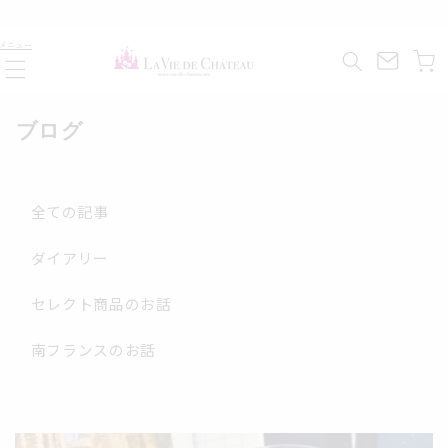
コンテ
ンツに
カ
進む
メニュー
ー
ト
ブログ
全ての記事
ダイアリー
セレクト商品のお話
南フランスのお話