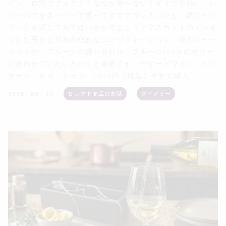
イン。自宅でフォアグラなんか食べない？そうですね。 レ
バーパテをスーパーで買ってきてフランスパンと一緒にヘリ
テージを試してみてはいかがでしょう？マスカットのすっき
りした香りと甘みの絶妙なコンヴィネーション。桃のシャー
ベットや、フルーツの盛り合わせ、フルーツ100％のゼリー
に合わせていたいただくと抜群です。デザートワイン：ヘリ
テージ・ドゥ・トゥン 6,160円（税込）今すぐ購入
セレクト商品のお話
ダイアリー
2026 . 05 . 22