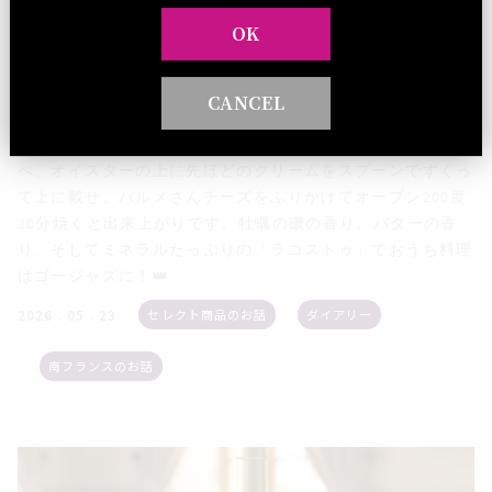
クリーム（半カップ）、ニンニク２辺/レモン汁大サジ２/パ
OK
ルメサンチーズ大さじ２ ■作り方温めたフライパンにバター
を入れて、ニンニクを入れ,香りがしてきたら、アーリーレ
ッドをいれて炒めます。次にレモン汁をいれ、玉ねぎがあめ
CANCEL
色になってきたら、生クリームをいれて、やや硬めのクリー
ム状になったら火を止めます。オイスターをオーブン皿に並
べ、オイスターの上に先ほどのクリームをスプーンですくっ
て上に載せ、パルメさんチーズをふりかけてオーブン200度
20分焼くと出来上がりです。牡蠣の磯の香り、バターの香
り、そしてミネラルたっぷりの「ラコストゥ」でおうち料理
はゴージャズに！👑
セレクト商品のお話
ダイアリー
2026 . 05 . 23
南フランスのお話