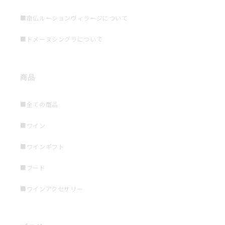
■南仏ルーションヴィラージについて
■ドメーヌシングラについて
商品
■全ての商品
■ワイン
■ワインギフト
■フード
■ワインアクセサリー