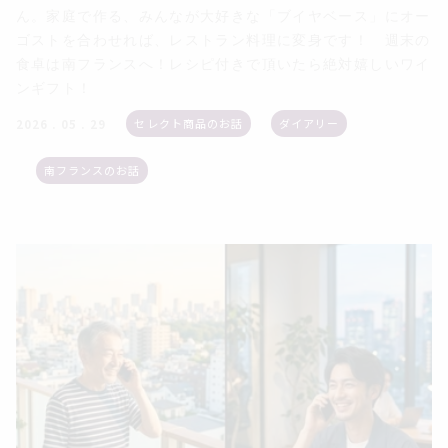
ん。家庭で作る、みんなが大好きな「ブイヤベース」にオー
ゴストを合わせれば、レストラン料理に変身です！ 週末の
食卓は南フランスへ！レシピ付きで頂いたら絶対嬉しいワイ
ンギフト！
セレクト商品のお話
ダイアリー
2026 . 05 . 29
南フランスのお話