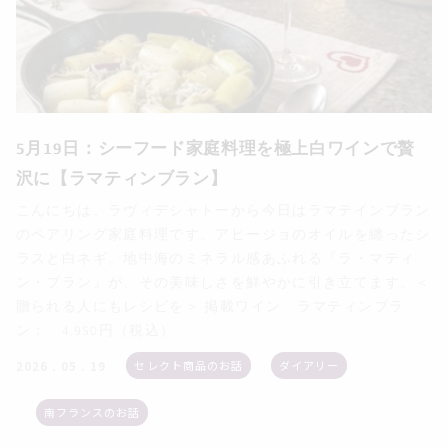
5月19日：シーフード家庭料理を極上白ワインで贅
沢に【ラマティンブラン】
こんにちは、ラヴィデシャトーから今日はラマテインブラン
のペアリング家庭料理です。アヒージョのオイルを纏ったシ
ラスと白ネギ。地中海のミネラル感あふれる『ラ・マティ
ン・ブラン』が、その美味しさを鮮やかに引き立てます。＜
贈られる人にもレシピを＞ 掲載ワイン ラマティンブラ
ン： 4,950円（税込）
セレクト商品のお話
ダイアリー
2026 . 05 . 19
南フランスのお話