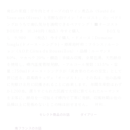
「オーゴスト」のマリアージュ
南仏の家庭：仔牛肉とオリーブの白ワイン煮込み（Sauté de
Veau aux Olives）と芳醇な白ワイン「オーゴスト」の」ペアリ
ングおうちで南仏気分を満喫できるペアリング！ ■オーゴスト
BOX付き 10,340円（税込）今すぐ購入 BOX な
し 9,900 （税込） 今すぐ購入 ・ドメーヌ：Domaine
Singla (ドメーヌ・シングラ) ・原産地呼称：フランス / ルーシ
ョン（A.O.P. Côtes du Roussillon）・品種：ルーサンヌ
80%、マカベウ 20% ・醸造：手摘み収穫、全房圧湧。天然酵母
を使用し、樽内温度管理発酵。・アルコール度数：13.5% ・容
量：750mlドメーヌ・シングラが「美食家のための至宝」として
世に送る、最高級キュヴェ「オーゴスト」。その名は、他の品種
に先駆け８月に収穫されることに由来します。 年間生産数はわず
か1,200本。選りすぐられた区画で大切に育てられたルーサンヌ
を主体に、酵母を一切加えず樽内で丁寧に発酵。収穫時期は他の
品種以上に見極めないとこの味は出せません。 材料...
セレクト商品のお話
ダイアリー
2026 . 07 . 31
南フランスのお話