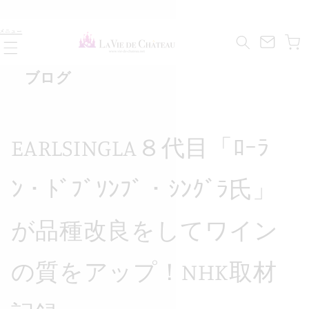
コンテ
ンツに
カ
進む
メニュー
ー
ト
ブログ
EARLSINGLA８代目「ﾛｰﾗ
ﾝ・ﾄﾞﾌﾞｿﾝﾌﾞ・ｼﾝｸﾞﾗ氏」
が品種改良をしてワイン
の質をアップ！NHK取材