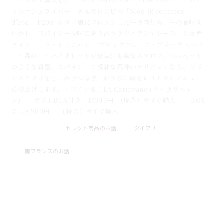
ァン＝シュライバー」さんのレシピ本「Mes 30 recettes
d'ete,」P20から タイ風にアレンジした牛挽肉炒め、牛の旨味を
いかし、スパイシーな味に寄り添うラヴィデシャトーの「人気赤
ワイン」「ラ・カリニャン。 ブラックフルーツ・ブラックペッパ
ー・森の土・バイオレットが幾重にも重なるアロマ。ベルベット
のような質感、スパイシーで複雑な風味のカリニャンなら、フラ
ンスとタイをしっかりつなぎ、おうちご飯をレストランメニュー
に格上げします。・ワイン名：LA Carinyane (ラ・カリニャ
ン) ギフトBOX付き 10340円 (税込）今すぐ購入 BOX
なし9,900円 (税込）今すぐ購入
セレクト商品のお話
ダイアリー
2026 . 07 . 31
南フランスのお話
ブログ一覧