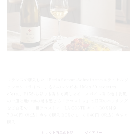
白身魚のターメリック煮込み×ラコストゥ｜フランス
白ワインとのペアリングレシピ
フランスで購入した「Perla Servan-Schreiberペルラ・セルヴ
ァン＝シュライバー」さんのレシピ本「Mes 30 recettes
d'ete,」P15から彩りも香りも楽しめる、スパイス香る地中海風
の一皿と地中海の潮も感じる「ラコストゥ」の最高のペアリング
をご自宅で！ ■ラコストゥ LA COSTE ギフトBOX付き：
7,040円（税込）今すぐ購入 BOXなし：6.040円（税込）今すぐ
購入
セレクト商品のお話
ダイアリー
2026 . 08 . 01