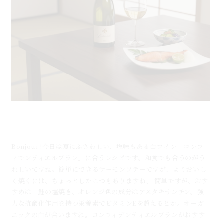
８.8.blog コンフィデンティエルブランと鮭の塩焼き
のマリアージュ｜南フランス白ワインと和...
Bonjour !今日は夏にふさわしい、塩味もある白ワイン「コンフ
ィでンティエルブラン」に合うレシピです。和食でも合うのがう
れしいですね。簡単にできるサーモンソテーですが、よりおいし
く焼くには、ちょっとしたこつもありますね、 簡単ですが、おす
すめは 鮭の塩焼き、オレンジ色の成分はアスタキサンチン。強
力な抗酸化作用を持つ栄養素でビタミンEを超えるとか。オーガ
ニックの白が合いますね。コンフィデンティエルブランがおすす