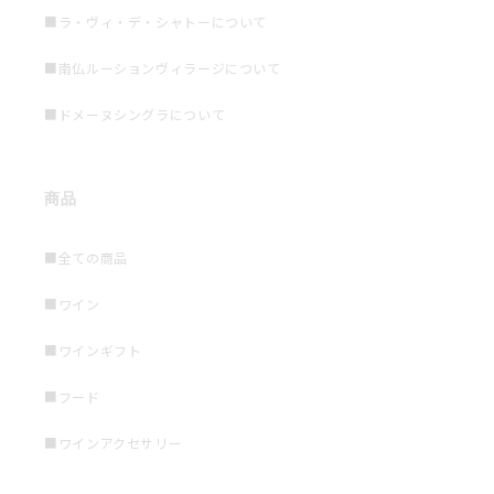
■ラ・ヴィ・デ・シャトーについて
■南仏ルーションヴィラージについて
■ドメーヌシングラについて
商品
■全ての商品
■ワイン
■ワインギフト
■フード
■ワインアクセサリー