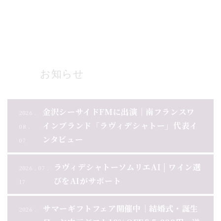
ブログ一覧
お知らせ
金沢シーサイドFMに出演｜南フランスワ
2026 .
インブランド「ラヴィデシャトー」代表イ
08 .
ンタビュー
07
ラヴィデシャトーソムリエAI | ワイン選
2026 . 07 .
びをAIがサポート
17
サマーギフトフェア開催中｜結婚式・誕生
2026 .