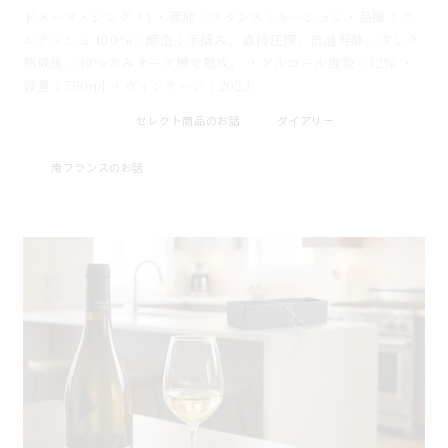
ドメーヌ・シングラ) ・産地：フランス / ルーション・品種：グ
ルナッシュ 100%・醸造：手摘み、直接圧搾、低温発酵。タンク
熟成後、30%のみオーク樽で熟成。 ・アルコール度数：12% ・
容量：750ml ・ヴィンテージ：2023
セレクト商品のお話
ダイアリー
2026 . 08 . 07
南フランスのお話