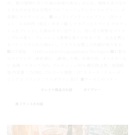
め。 鮭の塩味のきいた油の旨味の香ばしさには、塩味もありなが
らさわやかな甘みを残すこの「コンフィデンティエルブラン」が
見事にマリアージュ。 ■コンフィデンティエルブラン（白ワイ
ン） 4,400円（税込）今すぐ購入 マカブーとホワイト グルナッ
シュをブレンドした飲みやすい白ワイン。白い花と新鮮なパイナ
ップルの香り、フレッシュで濃厚な香りがある一方 丸みを感じ
るバランスのとれた味わい。ミネラルな感じの余韻が残ります。
■IGP認証 （Indication Géographique Protégée)■お勧め
のペアリング：食前酒に、,調理した魚、白身の肉、オイスターな
ど 品種：マカベウ70%, グルナッシュ30% 酸化防止剤：亜硫酸
塩 内容量：750ML アルコール度数：13° ドメーヌ：ドメーヌ・
シングラ ブランド：マスダグリィ BIO ■サーモンのソテー
セレクト商品のお話
ダイアリー
2026 . 08 . 08
南フランスのお話