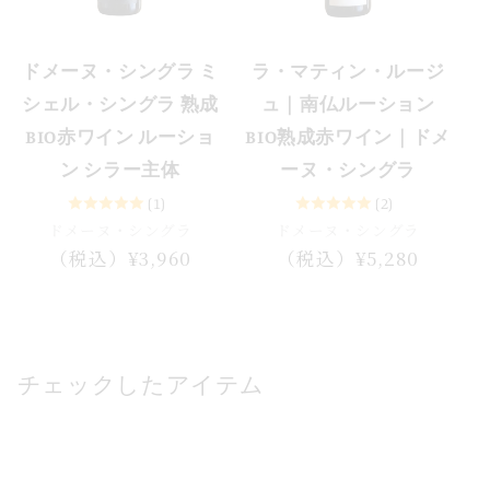
ドメーヌ・シングラ ミ
ラ・マティン・ルージ
シェル・シングラ 熟成
ュ｜南仏ルーション
BIO赤ワイン ルーショ
BIO熟成赤ワイン｜ドメ
ン シラー主体
ーヌ・シングラ
(1)
(2)
ドメーヌ・シングラ
ドメーヌ・シングラ
通
（税込）¥3,960
通
（税込）¥5,280
常
常
価
価
格
格
チェックしたアイテム