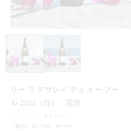
数
の
売
完
モ
2022（白）
ー
ダ
ル
ル
ー
で
メ
ブ
デ
ー
ィ
ア
オ
(1)
ュ
を
リー ラ デザレイ デュ オー ブー
開
デ
く
イ
ル 2022（白） 完売
レ
ザ
0 レビュー
デ
通
（税込）¥2,700
売り切れ
ラ