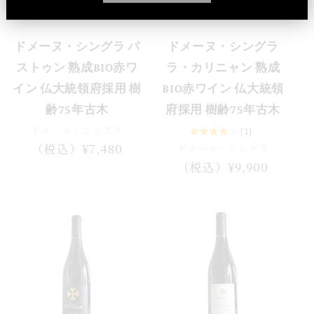
ドメーヌ・シングラ パ
ドメーヌ・シングラ
ストゥン 熟成BIO赤ワ
ラ・カリニャン 熟成
イン 仏大統領府採用 樹
BIO赤ワイン 仏大統領
齢75年古木
府採用 樹齢75年古木
ドメーヌ・シングラ
(1)
通
（税込）¥7,480
ドメーヌ・シングラ
常
通
（税込）¥9,900
価
常
格
価
格