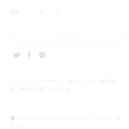
常
ー
価
数量
リ
リ
格
ー
ラ
売り切れ
デ
ザ
レ
イ
デ
ュ
オ
フレッシュでコクがあり、程よいミネラル感が特
ー
徴。優雅さを感じさせる1本
ブ
ー
ル
2022（白）
■
ミュスカデ コート ド グランリュー シュール 白
完
ワイン