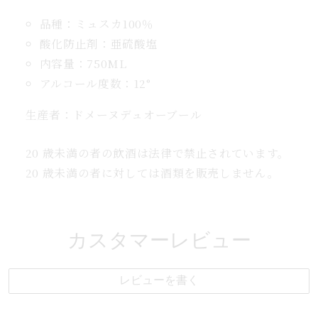
売
品種：ミュスカ100％
の
酸化防止剤：亜硫酸塩
数
内容量：750ML
量
を
アルコール度数：12°
増
生産者：
ドメーヌデュオーブール
や
す
20 歳未満の者の飲酒は法律で禁止されています。
20 歳未満の者に対しては酒類を販売しません。
カスタマーレビュー
レビューを書く