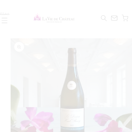
コンテ
ンツに
カ
進む
メニュー
ー
ト
商品情
報にス
キップ
す
ら
減
を
量