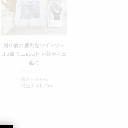
セール
贈り物に 便利なワインツー
ル2点 ミニBOX付 お礼や手土
産に
ラヴィデシャトー
通
セ
（税込）¥1,892
（税込）¥1,760
常
ー
価
ル
格
価
格