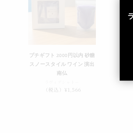
プチギフト 2000円以内 砂糖
スノースタイル ワイン 演出
南仏
ラヴィデシャトー
通
（税込）¥1,566
常
価
格