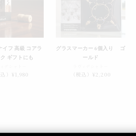
イフ 高級 コアラ
グラスマーカー 6個入り ゴ
ク ギフトにも
ールド
ヴィデシャトー
ラヴィデシャトー
込）¥1,980
通
（税込）¥2,200
常
価
格