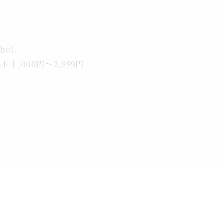
ohol.
ge.ギフト１,000円～2,999円