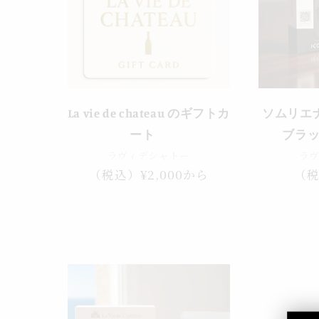
La vie de chateau のギフトカ
ソムリエナ
ート
ブラッ
ラヴィデシャトー
ラ
通
（税込）¥2,000から
通
（税
常
常
価
価
格
格