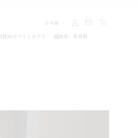
ロ
カ
グ
言
ー
日本語
イ
ト
ン
語
男性向けワインギフト
📨卸売・業務用