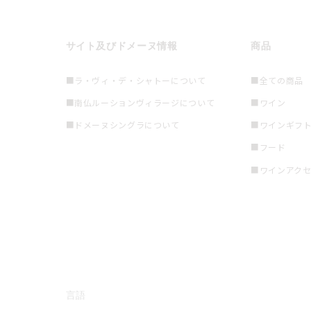
サイト及びドメーヌ情報
商品
■ラ・ヴィ・デ・シャトーについて
■全ての商品
■南仏ルーションヴィラージについて
■ワイン
■ドメーヌシングラについて
■ワインギフ
■フード
■ワインアク
言語