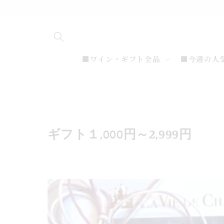
コンテ
ンツに
進む
■ワイン・ギフト全品
■今週の人
コ
ギフト１,000円～2,999円
レ
ク
シ
ョ