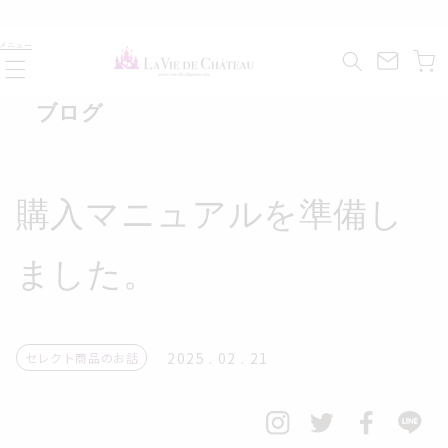
コンテ
ンツに
カ
進む
メニュー
ー
ト
ブログ
購入マニュアルを準備し
ました。
2025 . 02 . 21
セレクト商品のお話