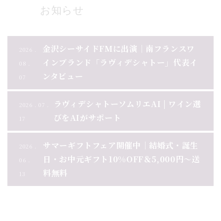
お知らせ
金沢シーサイドFMに出演｜南フランスワ
2026 .
インブランド「ラヴィデシャトー」代表イ
08 .
ンタビュー
07
ラヴィデシャトーソムリエAI | ワイン選
2026 . 07 .
びをAIがサポート
17
サマーギフトフェア開催中｜結婚式・誕生
2026 .
日・お中元ギフト10%OFF＆5,000円～送
06 .
料無料
13
お知らせ一覧