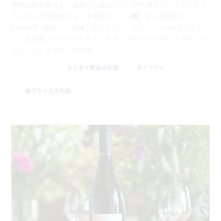
熟成の時が奏でる、最高の一皿とワインの共演ドメーヌシングラ
のレゼルヴと家庭でるくる鴨のコンフィ■レゼルヴ2018
6,600円（税込）・品種：カリニャン、シラー、ムールヴェード
ル・ＡＯＰコートでルシヨン・ドメーヌ：ドメーヌシングラ・ジ
ルベール・ガイヤール91点
セレクト商品のお話
ダイアリー
2026 . 08 . 09
南フランスのお話