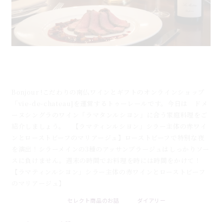
5月14日のブログ：おうちで作る「ローストビーフ」
を格上げする赤ワイン「ルマタンルシヨン」
Bonjour !こだわりの南仏ワインとギフトのオンラインショップ
「vie-de-chateau]を運営するトゥーレールです。今日は ドメ
ーヌシングラのワイン「ラマタンルシヨン」に合う家庭料理をご
紹介しましょう。 【ラマティンルシヨン」シラー主体の赤ワイ
ンとローストビーフのマリアージュ】ローストビーフで特別な夜
を演出！シラーメインの3種のアッサンブラージュはしっかりソー
スに負けません。週末の時間でお料理を時には時間をかけて！
【ラマティンルシヨン」シラー主体の赤ワインとローストビーフ
のマリアージュ】
セレクト商品のお話
ダイアリー
2026 . 08 . 09