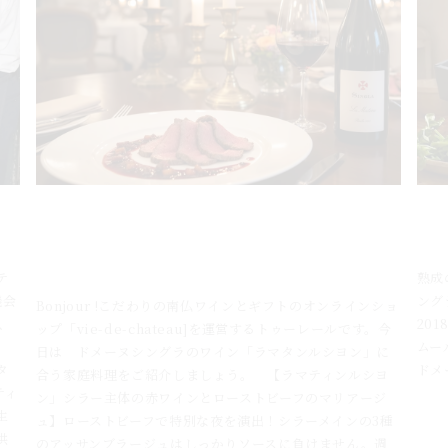
宮殿
5月14日のブログ：おうちで作る「ローストビー
4
フ」を格上げする赤ワイン「ルマタンルシヨ
と
ン」
テ
熟成
機会
ング
Bonjour !こだわりの南仏ワインとギフトのオンラインショ
、
20
ップ「vie-de-chateau]を運営するトゥーレールです。今
ムー
日は ドメーヌシングラのワイン「ラマタンルシヨン」に
タ
ドメ
合う家庭料理をご紹介しましょう。 【ラマティンルシヨ
ティ
ン」シラー主体の赤ワインとローストビーフのマリアージ
2026 
生
ュ】ローストビーフで特別な夜を演出！シラーメインの3種
供
のアッサンブラージュはしっかりソースに負けません。週