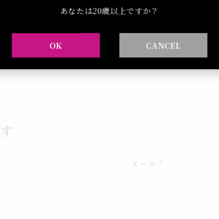
してきたmeetupはラヴィデシャトーとともに新しく生ま
あなたは20歳以上ですか？
友達を増やしてください。
OK
CANCEL
ブログに戻る
残す
メール
*