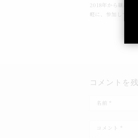
2018年から継続
軽に、参加してお
コメントを
名前
*
コメント
*