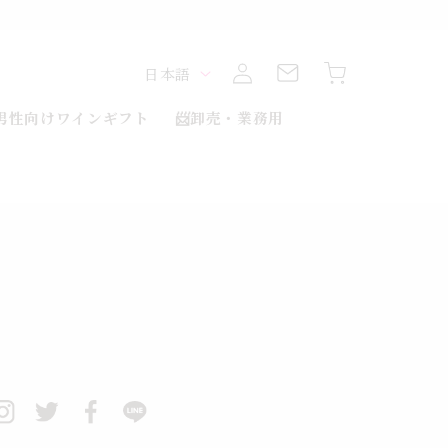
ロ
カ
グ
言
ー
日本語
イ
ト
ン
語
男性向けワインギフト
📨卸売・業務用