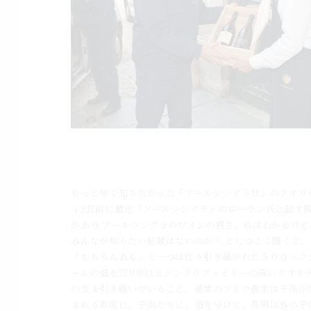
ドメーヌ・シングラ270年の歴史とエリーゼ
｜南仏ワインの品質の秘密
もっと早く知りたかった「アールシングラ社」のクオリ
ィ2日前に蔵元「アールシングラ」のローラン氏と話す
があり アールシングラのワインの良さ、私はわかるけど
みんなが知りたい秘蔵はないのか？ としつこく聞くと、
「もちろんある」と一つは代々引き継がれた５００ヘク
ールの畑を270年以上シングラファミリーの高いクオリ
のまま引き継いでいること。通常のブドウ農家は子孫が
まれる都度に、子供たちに、畑を分けて、長男以外の子