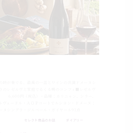
月26日のブログ：ドメーヌシングラのレゼルヴ
家庭料理
の時が奏でる、最高の一皿とワインの共演ドメーヌシ
ラのレゼルヴと家庭でるくる鴨のコンフィ■レゼルヴ
18 6,600円（税込）・品種：カリニャン、シラー、
ルヴェードル・ＡＯＰコートでルシヨン・ドメーヌ：
ーヌシングラ・ジルベール・ガイヤール91点
セレクト商品のお話
ダイアリー
. 08 . 09