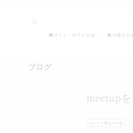
コンテ
ンツに
進む
■ワイン・ギフト全品
■今週の人
ブログ
meetu
セレクト商品のお話