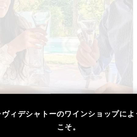
ラヴィデシャトーのワインショップによ
こそ。
up.com/ja-JP/wine-food-communication/