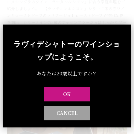
ーヌシングラのワイン「ラマタンルシヨン」に合う家庭料理をご
紹介しましょう。 【ラマティンルシヨン」シラー主体の赤ワイ
ンとローストビーフのマリアージュ】ローストビーフで特別な夜
を演出！シラーメインの3種のアッサンブラージュはしっかりソー
スに負けません。週末の時間でお料理を時には時間をかけて！
【ラマティンルシヨン」シラー主体の赤ワインとローストビーフ
ラヴィデシャトーのワインショ
のマリアージュ】
セレクト商品のお話
ダイアリー
2026 . 08 . 09
ップにようこそ。
南フランスのお話
あなたは20歳以上ですか？
OK
CANCEL