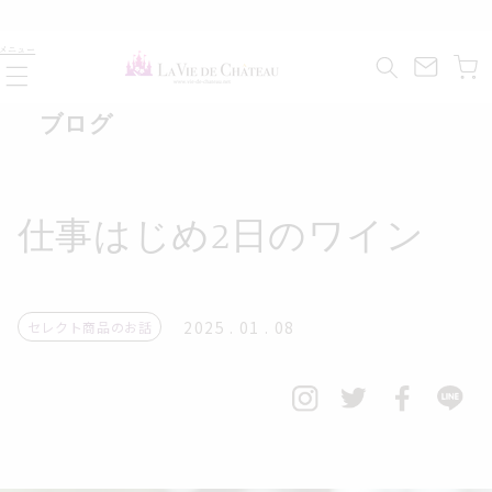
コンテ
ンツに
カ
進む
メニュー
ー
ト
ブログ
仕事はじめ2日のワイン
2025 . 01 . 08
セレクト商品のお話