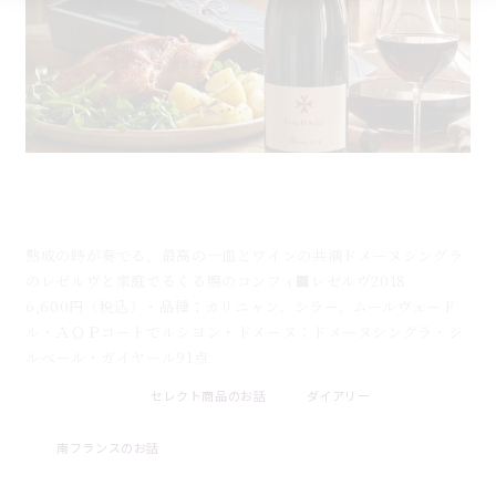
4月26日のブログ：ドメーヌシングラのレゼルヴと家
庭料理
熟成の時が奏でる、最高の一皿とワインの共演ドメーヌシングラ
のレゼルヴと家庭でるくる鴨のコンフィ■レゼルヴ2018
6,600円（税込）・品種：カリニャン、シラー、ムールヴェード
ル・ＡＯＰコートでルシヨン・ドメーヌ：ドメーヌシングラ・ジ
ルベール・ガイヤール91点
セレクト商品のお話
ダイアリー
2026 . 08 . 09
南フランスのお話