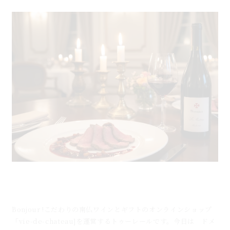
5月14日のブログ：おうちで作る「ローストビーフ」
を格上げする赤ワイン「ルマタンルシヨン」
Bonjour !こだわりの南仏ワインとギフトのオンラインショップ
「vie-de-chateau]を運営するトゥーレールです。今日は ドメ