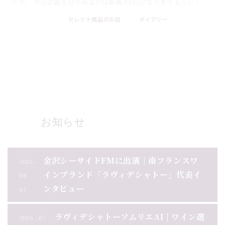
です。 今日お誕生日のあなたは最高の1日になりますように！
セレクト商品のお話
ダイアリー
2026 . 08 . 09
ブログ一覧
お知らせ
金沢シーサイドFMに出演｜南フランスワ
2026 .
インブランド「ラヴィデシャトー」代表イ
08 .
ンタビュー
07
ラヴィデシャトーソムリエAI | ワイン選
2026 . 07 .