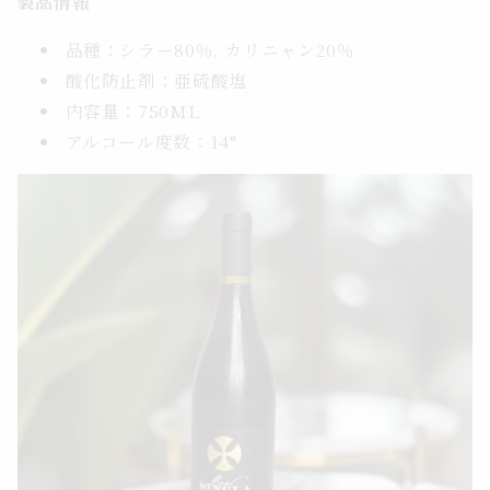
製品情報
品種：シラー80％, カリニャン20％
酸化防止剤：亜硫酸塩
内容量：750ML
アルコール度数：14°