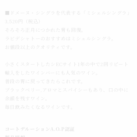
■ドメーヌ・シングラを代表する「
ミシェルシングラ」
3,520円（税込）
そろそろ正月につかれた胃も回復。
ラビデシャトーのおすすめはミシェルシングラ。
お値段以上のクオリティです。
小さくスタートしたシECサイト1年の中で2回リピート
輸入をしたワインバーにも人気のワイン。
普段の胃に戻ってきたらこれです。
ブラックベリー,アロマとスパイシーもあり、口の中に
余韻を残すワイン。
毎日飲みたくなるワインです。
コートデルーションA.O.P認証