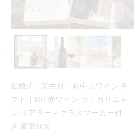
ラ・
ン
イ
ワ
モ
赤
ー
ダ
BIO
ル
｜
で
ト
メ
デ
フ
ィ
ギ
ア
(1)
ン
結婚式・誕生日・お中元ワインギ
を
イ
開
く
ワ
フト｜BIO 赤ワイン ラ・カリニャ
元
ン ポアラー＋グラスマーカー付
中
お
き 豪華BOX
日・