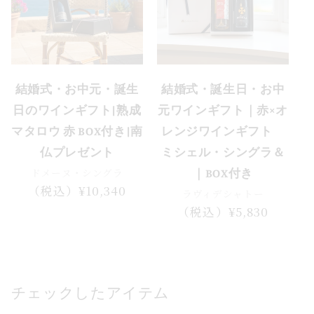
結婚式・お中元・誕生
結婚式・誕生日・お中
日のワインギフト|熟成
元ワインギフト｜赤×オ
マタロウ 赤 BOX付き|南
レンジワインギフト
仏プレゼント
ミシェル・シングラ＆
ドメーヌ・シングラ
｜BOX付き
通
（税込）¥10,340
ラヴィデシャトー
常
通
（税込）¥5,830
価
常
格
価
格
チェックしたアイテム