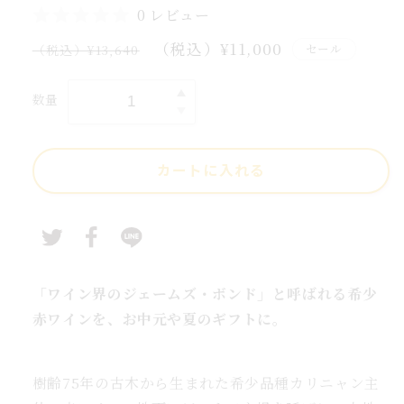
生
0 レビュー
誕
通
セ
（税込）¥11,000
セール
（税込）¥13,640
式・
常
ー
婚
価
ル
数量
結
結
格
価
婚
格
式・
カートに入れる
誕
生
日・
お
中
元
「ワイン界のジェームズ・ボンド」と呼ばれる希少
ワ
赤ワインを、お中元や夏のギフトに。
イ
ン
樹齢75年の古木から生まれた希少品種カリニャン主
ギ