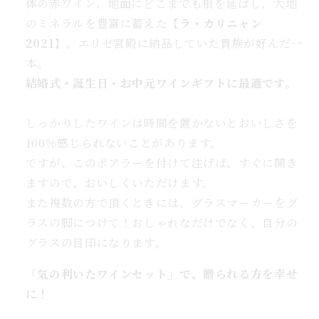
体の赤ワイン、地面にどこまでも根を延ばし、大地
フ
ト
のミネラルを豊富に蓄えた【
ラ・カリニャン
｜
2021】
。エリゼ宮殿に納品していた貴族が好んだ一
BIO
本。
赤
結婚式・誕生日・お中元ワインギフトに最適です。
ワ
イ
しっかりしたワインは時間を置かないとおいしさを
ン
100％感じられないことがあります。
ラ・
ですが、このポアラーを付けて注げば、すぐに開き
カ
ますので、おいしくいただけます。
リ
また複数の方で頂くときには、グラスマーカーをグ
ニ
ラスの脚につけて！おしゃれなだけでなく、自分の
ャ
ン
グラスの目印になります。
ポ
「気の利いたワインセット」で、贈られる方を幸せ
ア
に！
ラ
ー