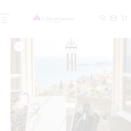
コンテ
ンツに
ー
カ
進む
カ
メニュー
ー
ー
ト
マ
ス
商品情
報にス
ラ
キップ
グ
＋
ー
ラ
ア
ポ
ン
ャ
ニ
リ
カ