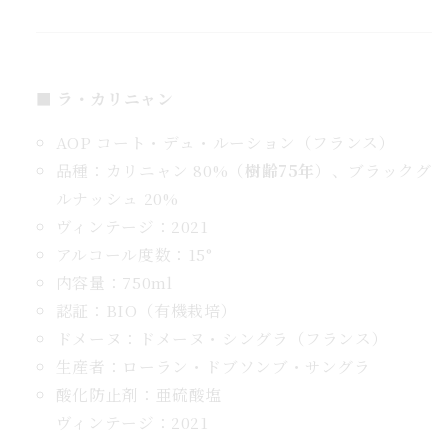
＋
グ
ラ
■ ラ・カリニャン
ス
マ
AOP コート・デュ・ルーション（フランス）
ー
品種：カリニャン 80%（
樹齢75年
）、ブラックグ
カ
ルナッシュ 20%
ー
ヴィンテージ：2021
付
アルコール度数：15°
き
豪
内容量：750ml
華
認証：BIO（有機栽培）
BOX
ドメーヌ：ドメーヌ・シングラ（フランス）
の
生産者：ローラン・ドブソンブ・サングラ
数
酸化防止剤：亜硫酸塩
量
ヴィンテージ：2021
を