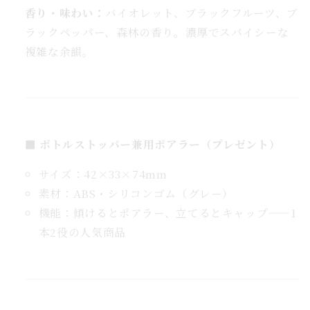
増
香り・味わい：
バイオレット、ブラックフルーツ、ブ
や
ラックペッパー、森林の香り。濃厚でスパイシーな
す
複雑な余韻。
■ ボトルストッパー兼用ポアラー（プレゼント）
サイズ：42×33×74mm
素材：ABS・シリコンゴム（グレー）
機能：傾けるとポアラー、立てるとキャップ——1
本2役の人気商品