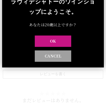
ラヴィデシャトーのワインショ
手の気持ちに応える、特別な一本です。
ップにようこそ。
期間中：送料無料 ＋ 豪華シャトーBOX ＋ ポアラー
プレゼント
あなたは20歳以上ですか？
20 歳未満の者の飲酒は法律で禁止されています。
20 歳未満の者に対しては酒類を販売しません。
OK
CANCEL
カスタマーレビュー
レビューを書く
まだレビューはありません。