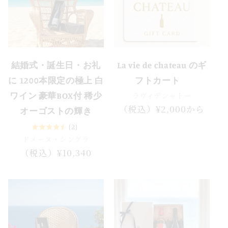
結婚式・誕生日・お礼
La vie de chateau のギ
に 1200本限定の極上 白
フトカート
ラヴィデシャトー
ワイン 豪華BOX付 稀少
通
（税込）¥2,000から
オーゴストの輝き
常
(2)
価
ドメーヌ・シングラ
格
通
（税込）¥10,340
常
価
格