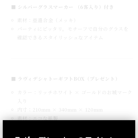
■ シルバーグラスマーカー （6客入り）付き
素材：亜邉合金（メッキ）
パーティにピッタリ。モチーフで自分のグラスを
確認できるスタイリッシュなアイテム
■ ラヴィデシャトーギフトBOX（プレゼント）
カラー：リッチホワイト × ゴールドのお城マーク
入り
内寸：210mm × 340mm × 120mm
素材：エコな紙製
「箱を開けた瞬間の笑顔が見たい」——そんな贈り