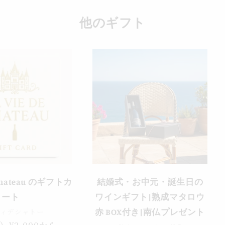
他のギフト
e chateau のギフトカ
結婚式・お中元・誕生日の
ート
ワインギフト|熟成マタロウ
ヴィデシャトー
赤 BOX付き|南仏プレゼント
）¥2,000から