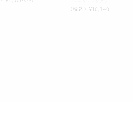
ドメーヌ・シングラ
通
（税込）¥10,340
常
価
格