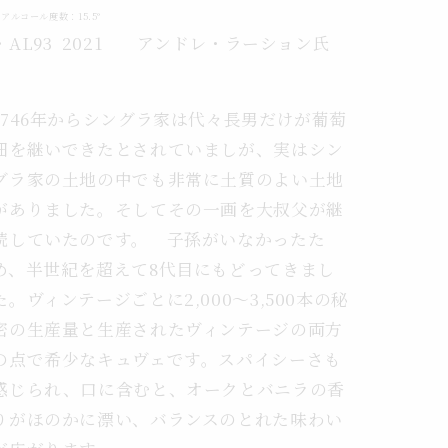
アルコール度数：15.5°
豪
・AL93 2021 アンドレ・ラーション氏
華
BOX
の
1746年からシングラ家は代々長男だけが葡萄
数
畑を継いできたとされていましが、実はシン
量
を
グラ家の土地の中でも非常に土質のよい土地
増
がありました。そしてその一画を大叔父が継
や
続していたのです。 子孫がいなかったた
す
め、半世紀を超えて8代目にもどってきまし
た。ヴィンテージごとに2,000〜3,500本の秘
密の生産量と生産されたヴィンテージの両方
の点で希少なキュヴェです。スパイシーさも
感じられ、口に含むと、オークとバニラの香
りがほのかに漂い、バランスのとれた味わい