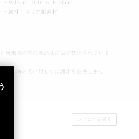
・W13cm: D10cm: H 36cm
・素材：エコな紙素材
20 歳未満の者の飲酒は法律で禁止されていま
す。
20 歳未満の者に対しては酒類を販売しませ
ん。
う
レビューを書く