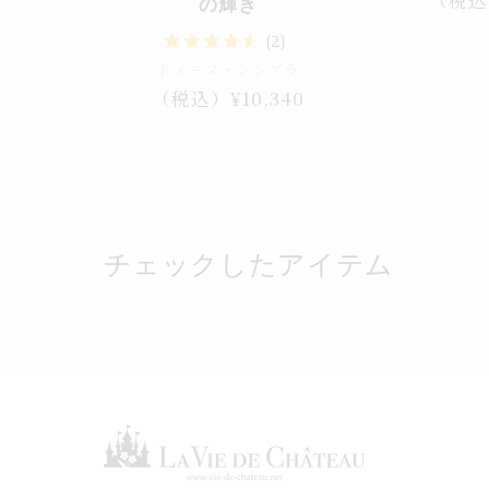
の輝き
常
(2)
価
ドメーヌ・シングラ
格
通
（税込）¥10,340
常
価
格
チェックしたアイテム