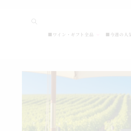
コンテ
ンツに
進む
■ワイン・ギフト全品
■今週の人
商品情
報にス
キップ