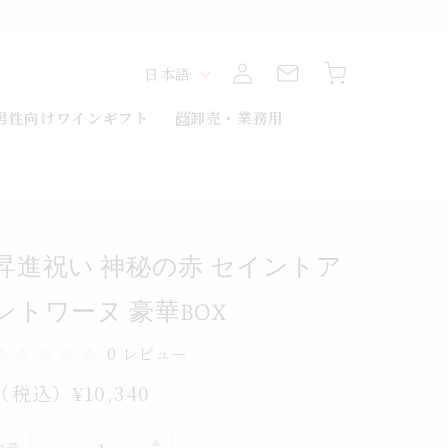
ヌ
ロ
ー
カ
グ
ワ
言
ー
日本語
イ
ト
ト
ン
ン
語
男性向けワインギフト
📨卸売・業務用
ア
ト
ン
イ
セ
昇進祝い 神秘の赤 セイントア
赤
の
ントワーヌ 豪華BOX
秘
神
0 レビュー
い
通
（税込）¥10,340
祝
常
進
価