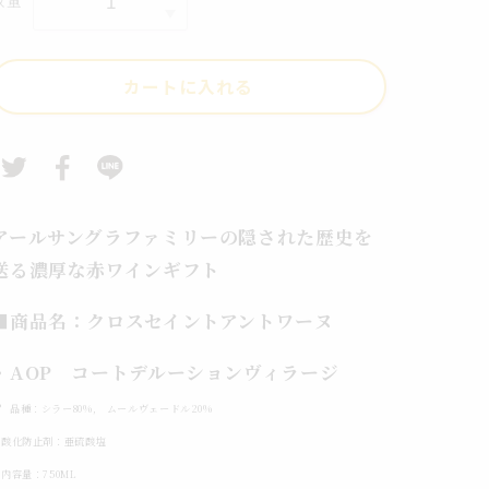
数量
昇
昇
格
進
祝
カートに入れる
い
神
秘
の
赤
セ
アールサングラファミリーの隠された歴史を
イ
送る濃厚な赤ワインギフト
ン
ト
■商品名：クロスセイントアントワーヌ
ア
・AOP コートデルーションヴィラージ
ン
ト
・
品種：シラー80%, ムールヴェードル20%
ワ
・酸化防止剤：亜硫酸塩
ー
内容量：750ML
ヌ