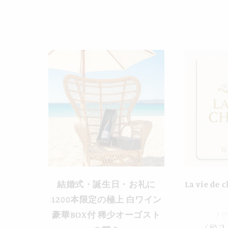
結婚式・誕生日・お礼に
La vie d
1200本限定の極上 白ワイン
ラ
豪華BOX付 稀少オーゴスト
通
（税込