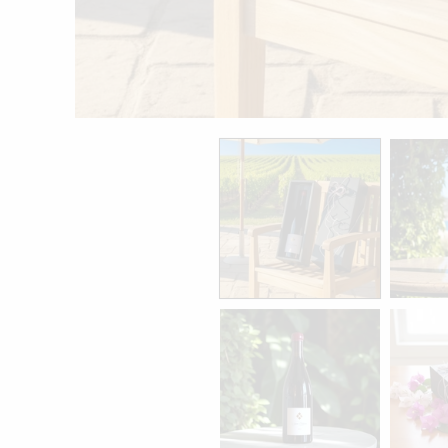
モ
ー
ダ
ル
で
メ
デ
ィ
ア
(1)
を
開
く