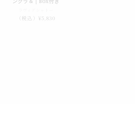
ングラ＆｜BOX付き
ラヴィデシャトー
通
（税込）¥5,830
常
価
格