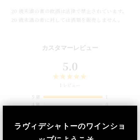
20 歳未満の者の飲酒は法律で禁止されています。
20 歳未満の者に対しては酒類を販売しません。
カスタマーレビュー
5.0
1 レビュー
5
星
1
4
星
0
3
星
0
2
星
0
ラヴィデシャトーのワインショ
1
星
0
ップにようこそ。