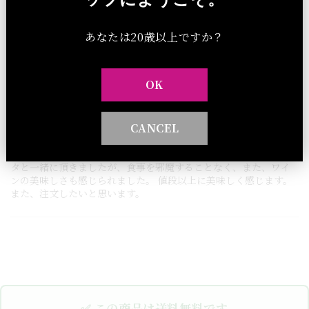
レビューを書く
あなたは20歳以上ですか？
横浜の住人
横
OK
確認済みの購入
7ヶ月前
CANCEL
とても美味しくいただきました。味わい深い感じもありながら、
飲みやすい感じがしました。燻製したキノコのトマトソースのパス
タと一緒に頂きましたが、食事を邪魔することなく、また、ワイ
ンの美味しさも感じられました。 値段以上に美味しく感じます。
また、注文したいと思います。
✅ この商品は送料無料です