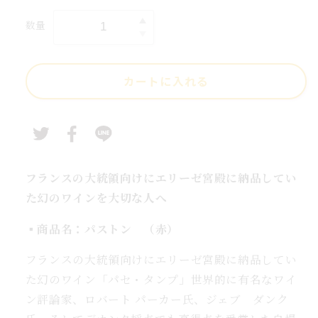
常
祝
価
数量
御
御
格
祝
い
カートに入れる
ワ
イ
ン
仏
大
統
フランスの大統領向けにエリーゼ宮殿に納品してい
領
た幻のワインを大切な人へ
府
▪️商品名：パストン （赤）
ご
用
フランスの大統領向けにエリーゼ宮殿に納品してい
達
た幻のワイン「パセ・タンプ」世界的に有名なワイ
の
ン評論家、ロバート パーカー氏、ジェブ ダンク
赤