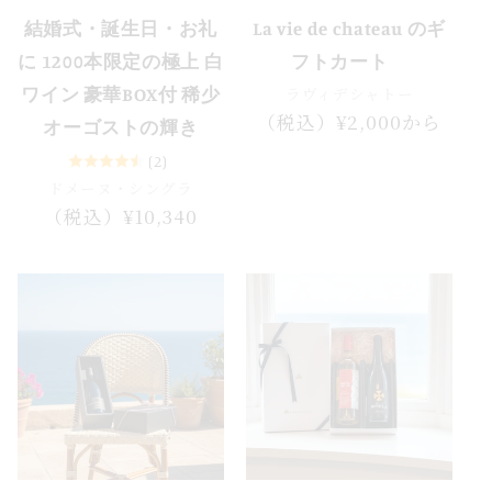
結婚式・誕生日・お礼
La vie de chateau のギ
に 1200本限定の極上 白
フトカート
ラヴィデシャトー
ワイン 豪華BOX付 稀少
通
（税込）¥2,000から
オーゴストの輝き
常
(2)
価
ドメーヌ・シングラ
格
通
（税込）¥10,340
常
価
格