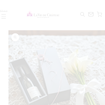
コンテ
ンツに
カ
進む
メニュー
す
ー
ら
ト
減
商品情
を
報にス
量
キップ
数
の
ン
ゥ
ト
ス
パ
BIO
少
希
付