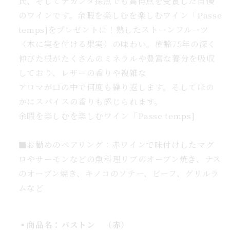
氏、そしてデカンタ採点でも高得点を受賞した自慢
豪
のワインです。
余暇を楽しむを楽しむワイン「Passe
華
temps]をプレゼントに！
熟したストーンフルーツ
BOX
付
（木に実を付ける果実）の味わい。樹齢75年の深く
希
伸びた根がたくさんのミネラルや豊富な養分を吸収
少
しており、レザーの香りや複雑な
BIO
アロマが口の中で何度も繰り返します。そしてほの
パ
かにスパイスの香りも感じられます。
ス
余暇を楽しむを楽しむワイン「Passe temps]
ト
ゥ
■
お勧めのペアリング：赤ワインで味付けしたマグ
ン
ロやサーモンなどの魚料理リブのオーブン焼き、ナス
の
のオーブン焼き、キノコのソテー、ビーフ、グリルラ
数
量
ムなど
を
増
▪️
商品名：パストン
（赤）
や