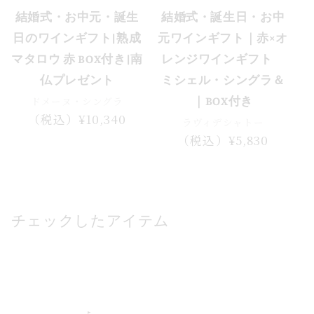
結婚式・お中元・誕生
結婚式・誕生日・お中
日のワインギフト|熟成
元ワインギフト｜赤×オ
マタロウ 赤 BOX付き|南
レンジワインギフト
仏プレゼント
ミシェル・シングラ＆
ドメーヌ・シングラ
｜BOX付き
通
（税込）¥10,340
ラヴィデシャトー
常
通
（税込）¥5,830
価
常
格
価
格
チェックしたアイテム