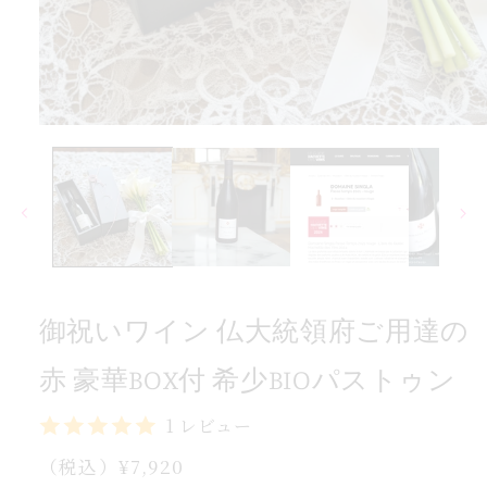
BOX
華
豪
赤
の
モ
ー
達
ダ
用
ル
で
ご
メ
府
デ
領
ィ
ア
統
(1)
御祝いワイン 仏大統領府ご用達の
を
大
開
仏
く
赤 豪華BOX付 希少BIOパストゥン
ン
イ
1 レビュー
ワ
通
（税込）¥7,920
い