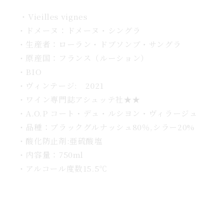
す
・
Vieilles
vignes
・ドメーヌ：ドメーヌ・シングラ
・生産者：ローラン・ドブソンブ・サングラ
・原産国：フランス（ルーション）
・BIO
・ヴィンテージ: 2021
・ワイン専門誌アシュッテ社
★★
・A.O.P
コート・デュ・ルシヨン・ヴィラージュ
・品種：ブラックグルナッシュ80
％,シラー
20%
・
酸化防止剤:亜硫酸塩
・内容量：750ml
・アルコール度数15.5℃