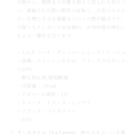
古樹から、極限まで収量を抑えて造られた赤ワイ
付
ン。凝縮された黒い果実の旨味と、大地のエネル
送
ギーを感じさせる複雑なスパイス感が魅力です。
料
力強くもエレガントな余韻が、お肉料理の味わい
無
をより一層引き立てます。
料
の
・A.O.P コート・デュ・ルーションヴィラージュ
数
量
・品種：カリニャン８０％、ブラックグルナッシ
を
ュ20％
増
・酸化防止剤:亜硫酸塩
や
・内容量：750ml
す
・アルコール度数：15°
・ドメーヌ：ドメーヌ・シングラ
・ブランド：マスダグリィ
・BIO
ラ・コストゥ（La Coste）
南付のまぶしい太陽