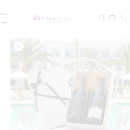
コンテ
料
ンツに
カ
無
進む
メニュー
ー
料
ト
送
付
商品情
BOX
報にス
ト
キップ
ス
コ
ラ
＆
ン
ャ
ニ
リ
カ
ラ