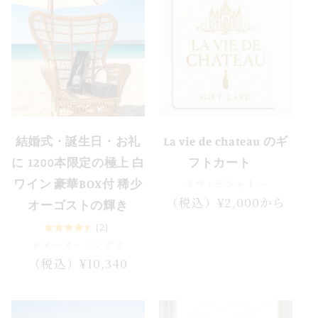
結婚式・誕生日・お礼
La vie de chateau のギ
に 1200本限定の極上 白
フトカート
ラヴィデシャトー
ワイン 豪華BOX付 稀少
通
（税込）¥2,000から
オーゴストの輝き
常
(2)
価
ドメーヌ・シングラ
格
通
（税込）¥10,340
常
価
格