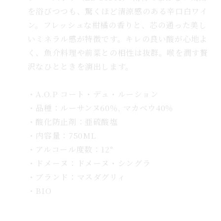
を浴びつつも、驚くほど清涼感のある辛口白ワイ
ン。フレッシュな柑橘の香りと、芯の通った美し
いミネラル感が特徴です。キレの良い酸が心地よ
く、魚介料理や前菜との相性は抜群。喉を潤す贅
沢なひとときを演出します。
・A.O.P コート・デュ・ルーション
・品種：ルーサンヌ60％, マカベウ40％
・酸化防止剤：亜硫酸塩
・内容量：750ML
・アルコール度数：12°
・ドメーヌ：ドメーヌ・シングラ
・ブランド：マスダグリィ
・BIO