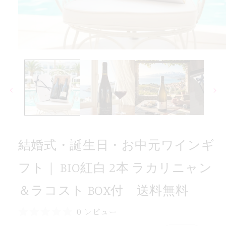
本
2
白
紅
BIO
モ
｜
ー
ダ
ト
ル
フ
で
メ
ギ
デ
ン
ィ
ア
イ
(1)
ワ
結婚式・誕生日・お中元ワインギ
を
開
元
く
フト｜ BIO紅白 2本 ラカリニャン
中
お
＆ラコスト BOX付 送料無料
日・
生
0 レビュー
誕