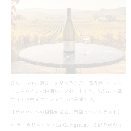
｜
BIO
紅
白
2
本
ラ
カ
リ
ニ
ャ
ける「古樹の恵み」を詰め込んだ、高級赤ワインと
ン
辛口白ワインの特別なペアセットです。
結婚式・誕
＆
生日・お中元ワインギフトに最適です。
ラ
コ
【テロワールの個性が光る、至福のコントラスト】
ス
ト
ラ・カリニャン（La Carignan）
樹齢を重ねた
BOX