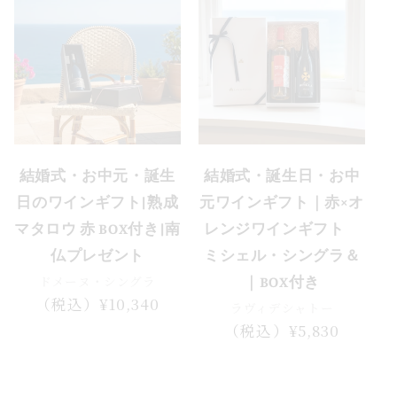
結婚式・お中元・誕生
結婚式・誕生日・お中
日のワインギフト|熟成
元ワインギフト｜赤×オ
マタロウ 赤 BOX付き|南
レンジワインギフト
仏プレゼント
ミシェル・シングラ＆
ドメーヌ・シングラ
｜BOX付き
通
（税込）¥10,340
ラヴィデシャトー
常
通
（税込）¥5,830
価
常
格
価
格