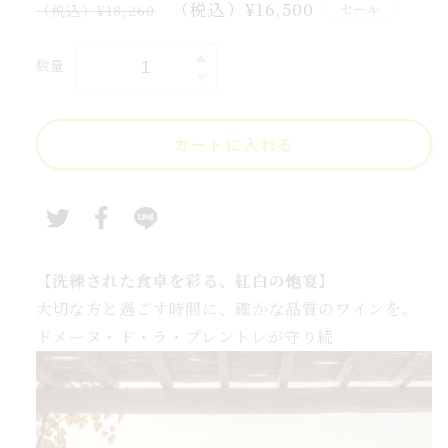
通
セ
（税込）¥16,500
セール
（税込）¥18,260
式・
常
ー
婚
価
ル
数量
結
結
格
価
婚
格
式・
カートに入れる
誕
生
日・
お
中
元
【洗練された食卓を彩る、紅白の饱宴】
ワ
大切な方と過ごす時間に、確かな品質のワインを。
イ
ドメーヌ・ド・ラ・プレントレが守り続
ン
ギ
フ
ト