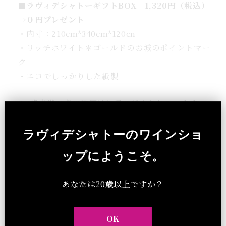
■ラヴィデシャトーギフトBOX 1,320
円（税込）
→０円プレゼント
・内寸：210cm*340cm*120cn
・リッチホワイト＊ゴールドのお城のポイントマー
ク
・エコでしっかりした紙製
20 歳未満の者の飲酒は法律で禁止されています。
20 歳未満の者に対しては酒類を販売しません。
ラヴィデシャトーのワインショ
ップにようこそ。
カスタマーレビュー
あなたは20歳以上ですか？
レビューを書く
OK