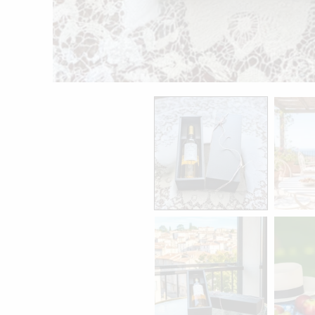
モ
ー
ダ
ル
で
メ
デ
ィ
ア
(1)
を
開
く