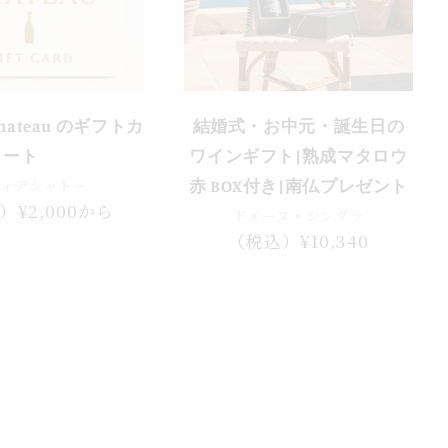
e chateau のギフトカ
結婚式・お中元・誕生日の
ート
ワインギフト|熟成マタロウ
ヴィデシャトー
赤 BOX付き|南仏プレゼント
）¥2,000から
ドメーヌ・シングラ
通
（税込）¥10,340
常
価
格