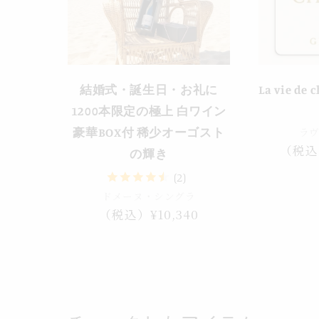
結婚式・誕生日・お礼に
La vie d
1200本限定の極上 白ワイン
ラ
豪華BOX付 稀少オーゴスト
通
（税込
の輝き
常
(2)
価
ドメーヌ・シングラ
格
通
（税込）¥10,340
常
価
格