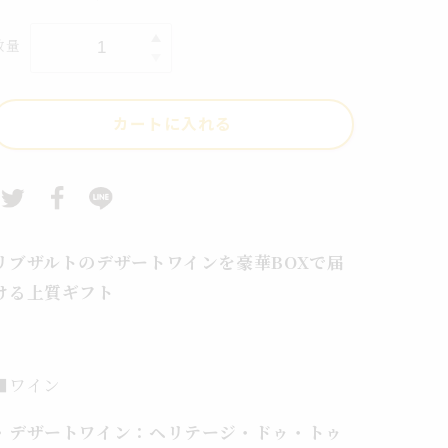
常
り
価
数量
贈
贈
格
り
物
カートに入れる
に
華
や
か
な
極
リブザルトのデザートワインを豪華BOXで届
上
ける上質ギフト
甘
口
白
■ワイン
豪
華
・デザートワイン：ヘリテージ・ドゥ・トゥ
BOX