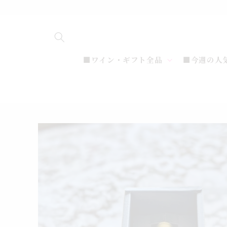
コンテ
ンツに
進む
■ワイン・ギフト全品
■今週の人
商品情
報にス
キップ