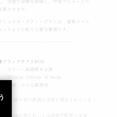
し、18度で発酵を制御し、中性アルコールで
変異させます。
※ミュスカ・プティ・グランは 通常のマス
カットより小粒で上質な葡萄です。
------------------------------------------
■ブラックギフトBOX
・カラー：高級感ある黒
・W13cm: D10cm: H 36cm
・素材：エコな紙素材
う
20 歳未満の者の飲酒は法律で禁止されていま
す。
20 歳未満の者に対しては酒類を販売しませ