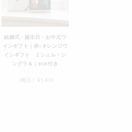
結婚式・誕生日・お中元ワ
インギフト｜赤×オレンジワ
インギフト ミシェル・シ
ングラ＆｜BOX付き
ラヴィデシャトー
通
（税込）¥5,830
常
価
格