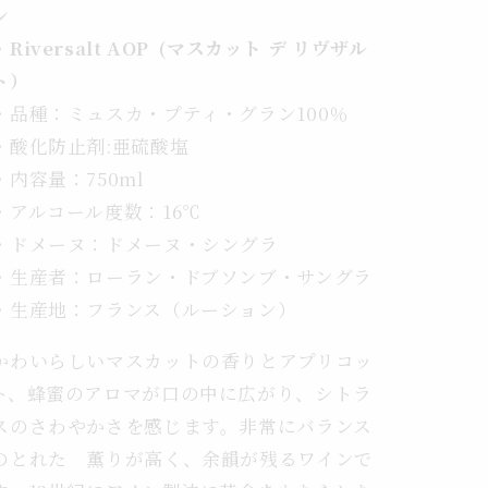
ン
付
完
・Riversalt AOP (マスカット デ リヴザル
熟
ト）
ミ
・品種：ミュスカ・プティ・グラン100％
ュ
・酸化防止剤:亜硫酸塩
ス
・内容量：750ml
カ
・アルコール度数：16℃
の
香
・ドメーヌ：ドメーヌ・シングラ
り
・生産者：ローラン・ドブソンブ・サングラ
の
・生産地：フランス（ルーション）
数
量
かわいらしいマスカットの香りとアプリコッ
を
ト、蜂蜜のアロマが口の中に広がり、シトラ
増
スのさわやかさを感じます。非常にバランス
や
のとれた 薫りが高く、余韻が残るワインで
す