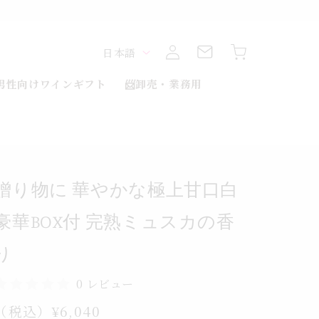
ミ
熟
ロ
カ
完
グ
言
ー
日本語
付
イ
ト
BOX
ン
語
男性向けワインギフト
📨卸売・業務用
華
豪
白
口
甘
贈り物に 華やかな極上甘口白
上
極
豪華BOX付 完熟ミュスカの香
な
か
り
や
華
0 レビュー
に
通
（税込）¥6,040
物