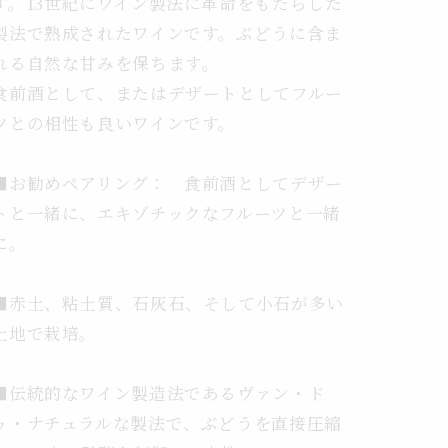
す。
13世紀にワイン製法に革命をもたらした
製法で熟成されたワインです。ぶどうに含ま
れる自然な甘みを保ちます。
食前酒として、またはデザートとしてフルー
ツとの相性も良いワインです。
■お勧めペアリング： 食前酒としてデザー
トと一緒に、エキゾチックなフルーツと一緒
に。
■
赤土、粘土質、石灰石、そして小石が多い
土地で栽培。
■伝統的なワイン製造法であるヴァン・ド
ゥ・ナチュラルな製法で、ぶどうを直接圧縮