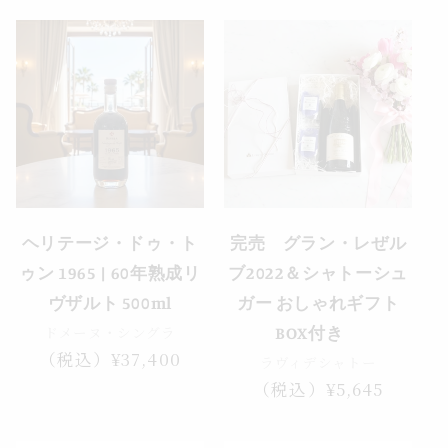
価
価
格
格
売り切れ
ヘリテージ・ドゥ・ト
完売 グラン・レぜル
ゥン 1965 | 60年熟成リ
ブ2022＆シャトーシュ
ヴザルト 500ml
ガー おしゃれギフト
ドメーヌ・シングラ
BOX付き
通
（税込）¥37,400
ラヴィデシャトー
常
通
（税込）¥5,645
価
常
格
価