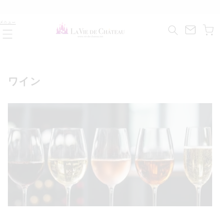
コンテ
ンツに
カ
進む
メニュー
ー
ト
コ
ワイン
レ
ク
シ
ョ
ン
: