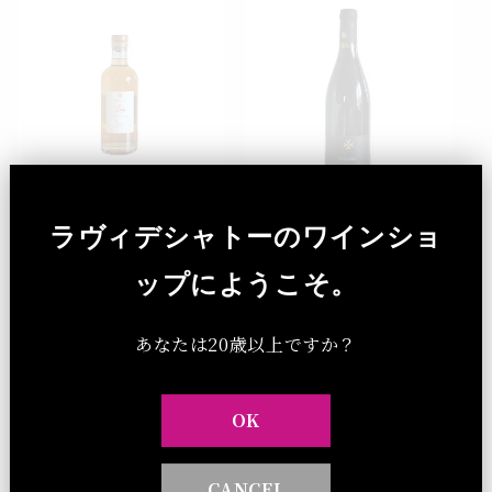
格
売り切れ
売り切れ
ラヴィデシャトーのワインショ
ドメーヌ・シングラ ヘ
ドメーヌ・シングラ エ
リテージ アンブレLADY
ドワルド 2019 熟成BIO
ップにようこそ。
4年熟成 希少リブザル
赤 G&G91点 2026秋入荷
ト 予約受付中
予定
あなたは20歳以上ですか？
ドメーヌ・シングラ
ドメーヌ・シングラ
通
（税込）¥8,855
通
（税込）¥9,350
OK
常
常
価
価
格
格
CANCEL