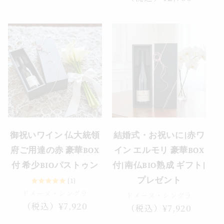
価
常
格
価
格
御祝いワイン 仏大統領
結婚式・お祝いに|赤ワ
府ご用達の赤 豪華BOX
イン エルモリ 豪華BOX
付 希少BIOパストゥン
付|南仏BIO熟成 ギフト|
プレゼント
(1)
ドメーヌ・シングラ
ドメーヌ・シングラ
通
（税込）¥7,920
通
（税込）¥7,920
常
常