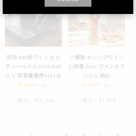
売り切れ
完売 BIO赤ワイン カス
ご褒美 オレンジワイン
ティールベル 2019 BOX
お洒落 2023 ヴァンオラ
入り 世界最優秀AL93点
ンジュ 南仏
(1)
(1)
ドメーヌ・シングラ
ラヴィデシャトー
通
（税込）¥10,340
通
（税込）¥1,870
常
常
価
価
格
格
…
5
1
3
4
6