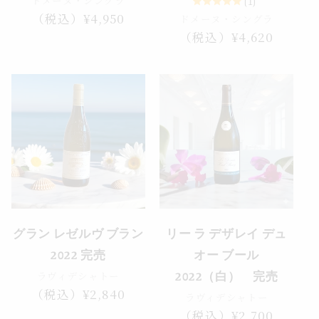
ドメーヌ・シングラ
(1)
通
（税込）¥4,950
ドメーヌ・シングラ
常
通
（税込）¥4,620
価
常
格
価
格
売り切れ
売り切れ
グラン レゼルヴ ブラン
リー ラ デザレイ デュ
2022 完売
オー ブール
ラヴィデシャトー
2022（白） 完売
通
（税込）¥2,840
ラヴィデシャトー
常
通
（税込）¥2,700