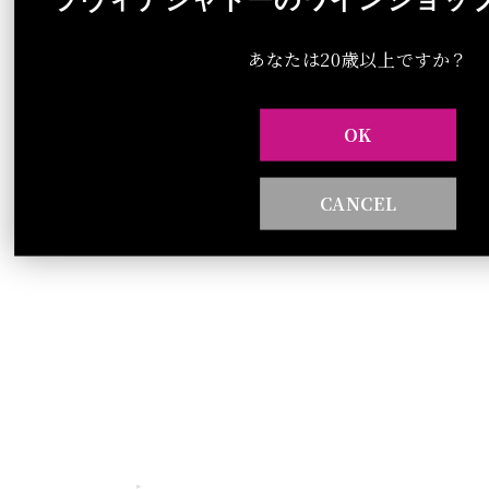
ラヴィデシャトーソムリエAI | ワイン選
2026 . 07 .
あなたは20歳以上ですか？
びをAIがサポート
17
OK
サマーギフトフェア開催中｜結婚式・誕生
2026 .
日・お中元ギフト10%OFF＆5,000円～送
06 .
CANCEL
料無料
13
お知らせ一覧