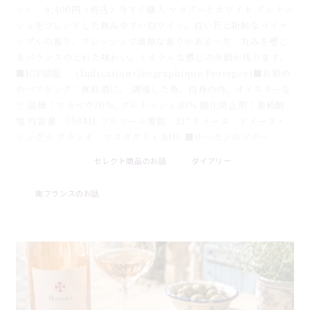
ン） 4,400円（税込）今すぐ購入 マカブーとホワイト グルナッ
シュをブレンドした飲みやすい白ワイン。白い花と新鮮なパイナ
ップルの香り、フレッシュで濃厚な香りがある一方 丸みを感じ
るバランスのとれた味わい。ミネラルな感じの余韻が残ります。
■IGP認証 （Indication Géographique Protégée)■お勧め
のペアリング：食前酒に、,調理した魚、白身の肉、オイスターな
ど 品種：マカベウ70%, グルナッシュ30% 酸化防止剤：亜硫酸
塩 内容量：750ML アルコール度数：13° ドメーヌ：ドメーヌ・
シングラ ブランド：マスダグリィ BIO ■サーモンのソテー
セレクト商品のお話
ダイアリー
2026 . 08 . 08
南フランスのお話