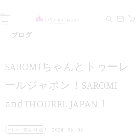
コンテ
ンツに
カ
進む
メニュー
ー
ト
ブログ
SAROMIちゃんとトゥーレ
ールジャポン！SAROMI
andTHOUREL JAPAN！
2024 . 05 . 06
セレクト商品のお話