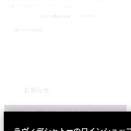
容量：750ml ・ヴィンテージ：2023
セレクト商品のお話
ダイアリー
2026 . 08 . 07
南フランスのお話
ブログ一覧
お知らせ
金沢シーサイドFMに出演｜南フランスワ
2026 .
インブランド「ラヴィデシャトー」代表イ
08 .
ンタビュー
ラヴィデシャトーのワインショッ
07