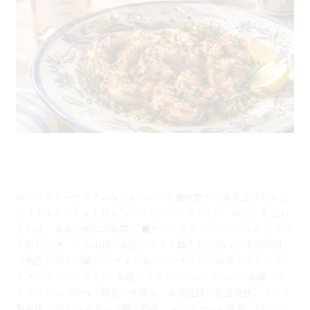
ハーブ風味のグリルシュリンプ×ルーションのロゼワ
イン「ラコストゥ」夏のマリアージュ
ローズマリーやタイムなどのハーブで風味豊かに焼き上げたエビ
に「グルナッシュ１００％のロゼ」「ラマティン ロゼ」を合わ
せれば、まるで南仏の時間。 ■ワイン名ラ・マティン・ロゼ ギフ
トBOX付き 5,040円（税込）今すぐ購入 BOXなし 4,650円
（税込）今すぐ購入 ・ワイン名ラ・マティン・ロゼ・ドメーヌ：
ドメーヌ・シングラ) ・産地：フランス / ルーション・品種：グ
ルナッシュ 100%・醸造：手摘み、直接圧搾、低温発酵。タンク
熟成後、30%のみオーク樽で熟成。 ・アルコール度数：12% ・