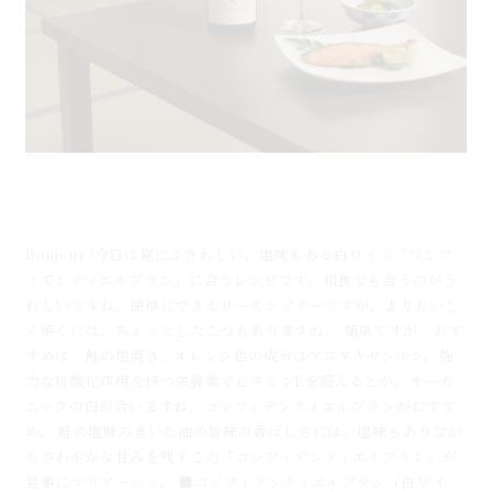
８.8.blog コンフィデンティエルブランと鮭の塩焼き
のマリアージュ｜南フランス白ワインと和...
Bonjour !今日は夏にふさわしい、塩味もある白ワイン「コンフ
ィでンティエルブラン」に合うレシピです。和食でも合うのがう
れしいですね。簡単にできるサーモンソテーですが、よりおいし
く焼くには、ちょっとしたこつもありますね、 簡単ですが、おす
すめは 鮭の塩焼き、オレンジ色の成分はアスタキサンチン。強
力な抗酸化作用を持つ栄養素でビタミンEを超えるとか。オーガ
ニックの白が合いますね。コンフィデンティエルブランがおすす
め。 鮭の塩味のきいた油の旨味の香ばしさには、塩味もありなが
らさわやかな甘みを残すこの「コンフィデンティエルブラン」が
見事にマリアージュ。 ■コンフィデンティエルブラン（白ワイ