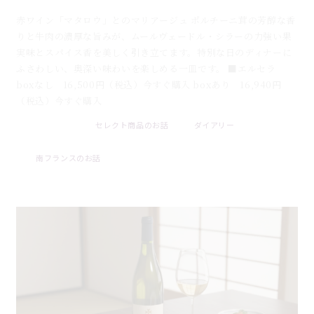
赤ワイン「マタロウ」とのマリアージュ ポルチーニ茸の芳醇な香
りと牛肉の濃厚な旨みが、ムールヴェードル・シラーの力強い果
実味とスパイス香を美しく引き立てます。特別な日のディナーに
ふさわしい、奥深い味わいを楽しめる一皿です。 ■エルセラ
boxなし 16,500円（税込）今すぐ購入 boxあり 16,940円
（税込）今すぐ購入
セレクト商品のお話
ダイアリー
2026 . 08 . 08
南フランスのお話