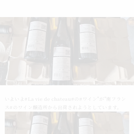
いよいよ#La vie de chateau#の#ワイン"が"南フラン
ス#のワイン醸造所から出荷されようとしています。