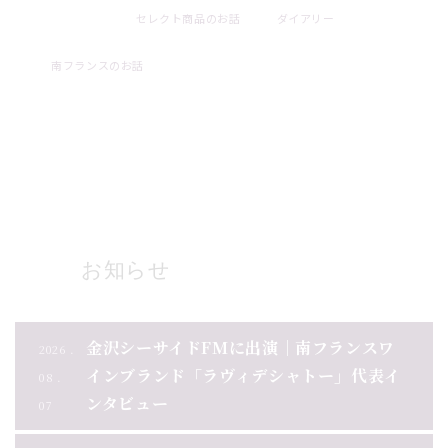
セレクト商品のお話
ダイアリー
2026 . 08 . 01
南フランスのお話
ブログ一覧
お知らせ
金沢シーサイドFMに出演｜南フランスワ
2026 .
インブランド「ラヴィデシャトー」代表イ
08 .
ンタビュー
07