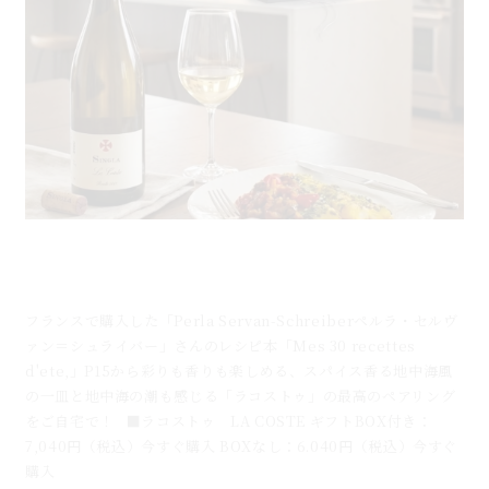
白身魚のターメリック煮込み×ラコストゥ｜フランス
白ワインとのペアリングレシピ
フランスで購入した「Perla Servan-Schreiberペルラ・セルヴ
ァン＝シュライバー」さんのレシピ本「Mes 30 recettes
d'ete,」P15から彩りも香りも楽しめる、スパイス香る地中海風
の一皿と地中海の潮も感じる「ラコストゥ」の最高のペアリング
をご自宅で！ ■ラコストゥ LA COSTE ギフトBOX付き：
7,040円（税込）今すぐ購入 BOXなし：6.040円（税込）今すぐ
購入