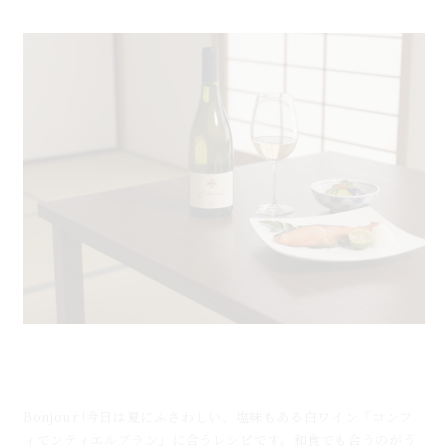
８.8.blog コンフィデンティエルブランと鮭の塩焼き
のマリアージュ｜南フランス白ワインと和...
Bonjour !今日は夏にふさわしい、塩味もある白ワイン「コンフ
ィでンティエルブラン」に合うレシピです。和食でも合うのがう