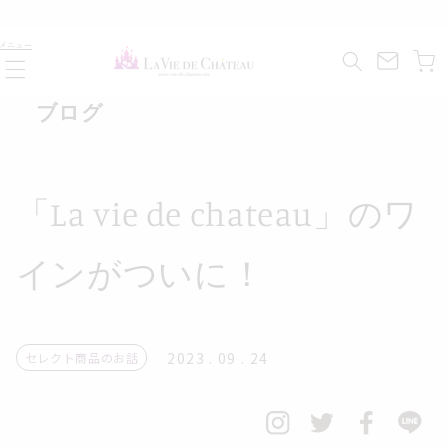
コンテ
ンツに
カ
進む
メニュー
ー
ト
ブログ
「La vie de chateau」のワ
インがついに！
2023 . 09 . 24
セレクト商品のお話