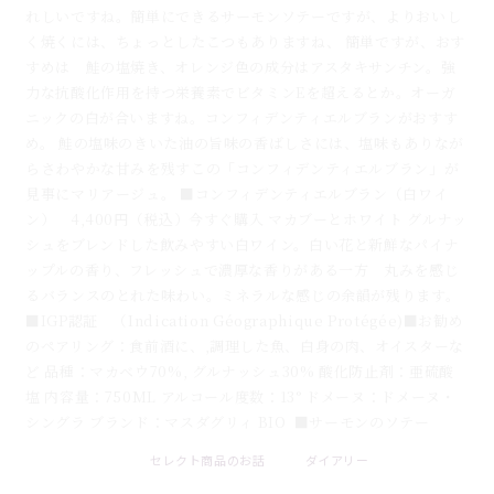
れしいですね。簡単にできるサーモンソテーですが、よりおいし
く焼くには、ちょっとしたこつもありますね、 簡単ですが、おす
すめは 鮭の塩焼き、オレンジ色の成分はアスタキサンチン。強
力な抗酸化作用を持つ栄養素でビタミンEを超えるとか。オーガ
ニックの白が合いますね。コンフィデンティエルブランがおすす
め。 鮭の塩味のきいた油の旨味の香ばしさには、塩味もありなが
らさわやかな甘みを残すこの「コンフィデンティエルブラン」が
見事にマリアージュ。 ■コンフィデンティエルブラン（白ワイ
ン） 4,400円（税込）今すぐ購入 マカブーとホワイト グルナッ
シュをブレンドした飲みやすい白ワイン。白い花と新鮮なパイナ
ップルの香り、フレッシュで濃厚な香りがある一方 丸みを感じ
るバランスのとれた味わい。ミネラルな感じの余韻が残ります。
■IGP認証 （Indication Géographique Protégée)■お勧め
のペアリング：食前酒に、,調理した魚、白身の肉、オイスターな
ど 品種：マカベウ70%, グルナッシュ30% 酸化防止剤：亜硫酸
塩 内容量：750ML アルコール度数：13° ドメーヌ：ドメーヌ・
シングラ ブランド：マスダグリィ BIO ■サーモンのソテー
セレクト商品のお話
ダイアリー
2026 . 08 . 08