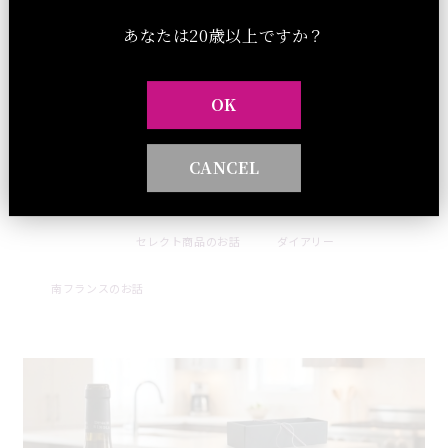
ローズマリーやタイムなどのハーブで風味豊かに焼き上げたエビ
あなたは20歳以上ですか？
に「グルナッシュ１００％のロゼ」「ラマティン ロゼ」を合わ
せれば、まるで南仏の時間。 ■ワイン名ラ・マティン・ロゼ ギフ
トBOX付き 5,040円（税込）今すぐ購入 BOXなし 4,650円
OK
（税込）今すぐ購入 ・ワイン名ラ・マティン・ロゼ・ドメーヌ：
ドメーヌ・シングラ) ・産地：フランス / ルーション・品種：グ
ルナッシュ 100%・醸造：手摘み、直接圧搾、低温発酵。タンク
CANCEL
熟成後、30%のみオーク樽で熟成。 ・アルコール度数：12% ・
容量：750ml ・ヴィンテージ：2023
セレクト商品のお話
ダイアリー
2026 . 08 . 07
南フランスのお話