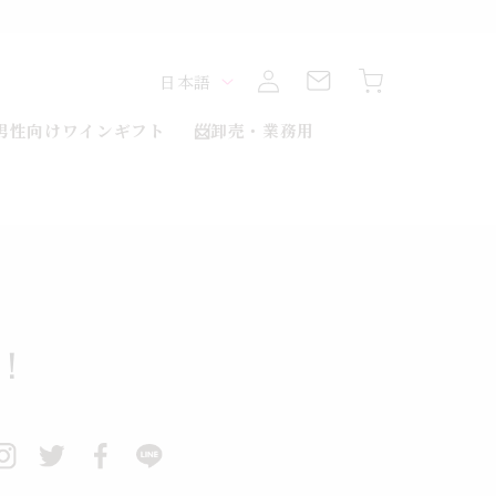
ロ
カ
グ
言
ー
日本語
イ
ト
ン
語
男性向けワインギフト
📨卸売・業務用
日！