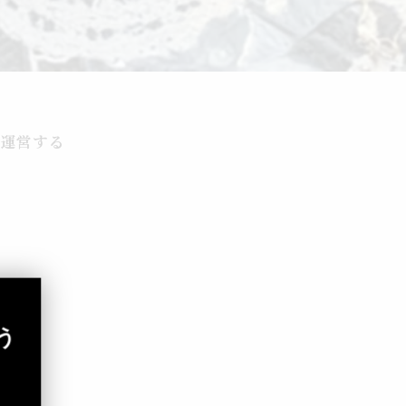
を運営する
う
す。