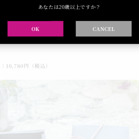
あなたは20歳以上ですか？
評論家：Robert Parker氏より91点を頂いたワイン。
でありながら、穏やかな心地良さに包まれます。南フラン
デシャトーおすすめのワインです。大切なお父にぜひ。
OK
CANCEL
10,780円（税込）