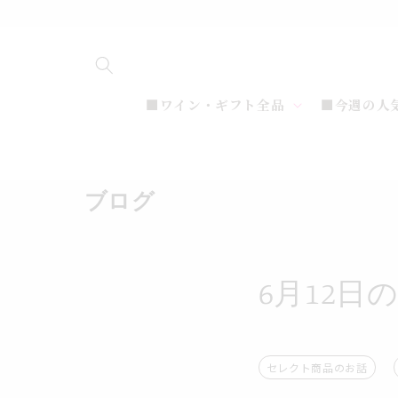
コンテ
ンツに
進む
■ワイン・ギフト全品
■今週の人
ブログ
6月12
セレクト商品のお話