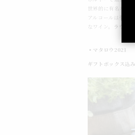
世界的に有名なワイン
アルコールは強め
なワイン。
ラヴィ
▪️マタロウ2021
ギフトボックス込み：