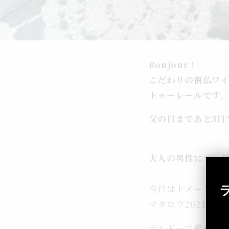
Bonjour !
こだわりの南仏ワイン
トゥーレールです
父の日まであと3日
大人の男性にプレ
今日はドメーヌシ
マタロウ2021です
ボルドーで最高級