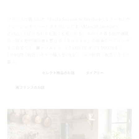
白身魚のターメリック煮込み×ラコストゥ｜フランス
白ワインとのペアリングレシピ
フランスで購入した「Perla Servan-Schreiberペルラ・セルヴ
ァン＝シュライバー」さんのレシピ本「Mes 30 recettes
d'ete,」P15から彩りも香りも楽しめる、スパイス香る地中海風
の一皿と地中海の潮も感じる「ラコストゥ」の最高のペアリング
をご自宅で！ ■ラコストゥ LA COSTE ギフトBOX付き：
7,040円（税込）今すぐ購入 BOXなし：6.040円（税込）今すぐ
購入
セレクト商品のお話
ダイアリー
2026 . 08 . 01
南フランスのお話