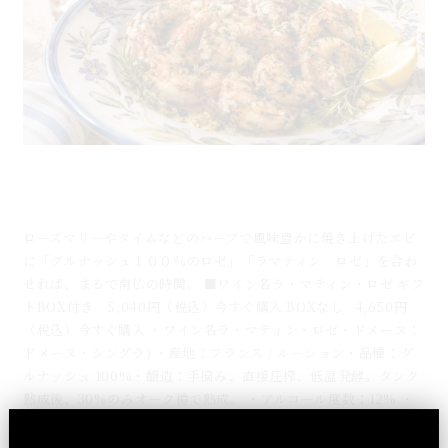
ハーブ風味のグリルシュリンプ×ルーションのロゼワ
イン「ラコストゥ」夏のマリアージュ
ローズマリーやタイムなどのハーブで風味豊かに焼き上げたエビ
に「グルナッシュ１００％のロゼ」「ラマティン ロゼ」を合わ
せれば、まるで南仏の時間。 ■ワイン名ラ・マティン・ロゼ ギフ
トBOX付き 5,040円（税込）今すぐ購入 BOXなし 4,650円
（税込）今すぐ購入 ・ワイン名ラ・マティン・ロゼ・ドメーヌ：
ドメーヌ・シングラ) ・産地：フランス / ルーション・品種：グ
ルナッシュ 100%・醸造：手摘み、直接圧搾、低温発酵。タンク
熟成後、30%のみオーク樽で熟成。 ・アルコール度数：12% ・
容量：750ml ・ヴィンテージ：2023