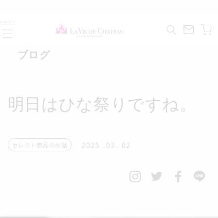
コンテ
ンツに
カ
進む
メニュー
ー
ト
ブログ
明日はひな祭りですね。
2025 . 03 . 02
セレクト商品のお話