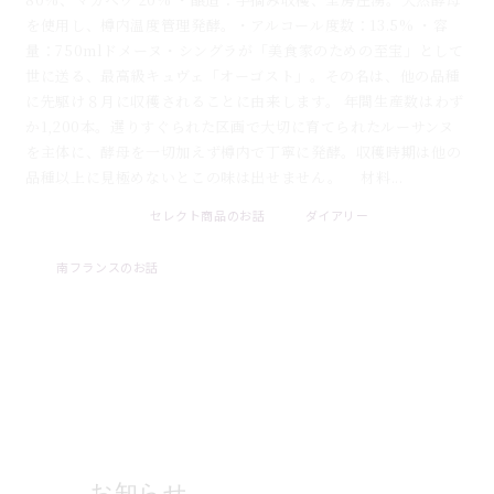
を使用し、樽内温度管理発酵。・アルコール度数：13.5% ・容
量：750mlドメーヌ・シングラが「美食家のための至宝」として
世に送る、最高級キュヴェ「オーゴスト」。その名は、他の品種
に先駆け８月に収穫されることに由来します。 年間生産数はわず
か1,200本。選りすぐられた区画で大切に育てられたルーサンヌ
を主体に、酵母を一切加えず樽内で丁寧に発酵。収穫時期は他の
品種以上に見極めないとこの味は出せません。 材料...
セレクト商品のお話
ダイアリー
2026 . 07 . 31
南フランスのお話
ブログ一覧
お知らせ