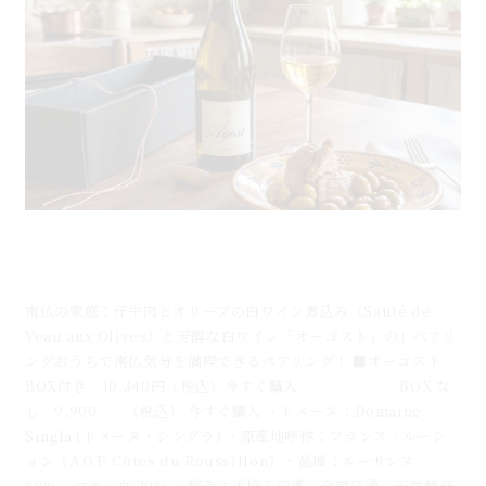
仔牛肉とオリーブの白ワイン煮込みと芳醇な白ワイン
「オーゴスト」のマリアージュ
南仏の家庭：仔牛肉とオリーブの白ワイン煮込み（Sauté de
Veau aux Olives）と芳醇な白ワイン「オーゴスト」の」ペアリ
ングおうちで南仏気分を満喫できるペアリング！ ■オーゴスト
BOX付き 10,340円（税込）今すぐ購入 BOX な
し 9,900 （税込） 今すぐ購入 ・ドメーヌ：Domaine
Singla (ドメーヌ・シングラ) ・原産地呼称：フランス / ルーシ
ョン（A.O.P. Côtes du Roussillon）・品種：ルーサンヌ
80%、マカベウ 20% ・醸造：手摘み収穫、全房圧湧。天然酵母