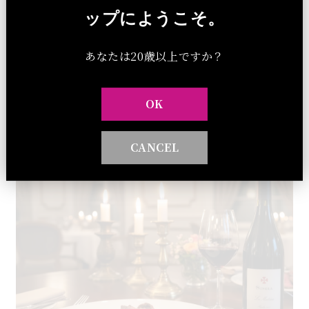
ス付き：7,920円（税込）今すぐ購入 ボックスな
ップにようこそ。
し 7,480円（税込）今すぐ購入 ■ラ・カリニャンBOX付き
10,340円（税込）今すぐ購入 BOXなし 9,900
円（税込）今すぐ購入
あなたは20歳以上ですか？
セレクト商品のお話
ダイアリー
2026 . 08 . 09
OK
南フランスのお話
CANCEL