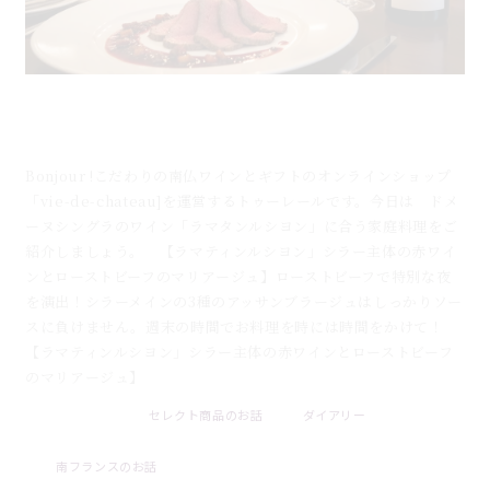
5月14日のブログ：おうちで作る「ローストビーフ」
を格上げする赤ワイン「ルマタンルシヨン」
Bonjour !こだわりの南仏ワインとギフトのオンラインショップ
「vie-de-chateau]を運営するトゥーレールです。今日は ドメ
ーヌシングラのワイン「ラマタンルシヨン」に合う家庭料理をご
紹介しましょう。 【ラマティンルシヨン」シラー主体の赤ワイ
ンとローストビーフのマリアージュ】ローストビーフで特別な夜
を演出！シラーメインの3種のアッサンブラージュはしっかりソー
スに負けません。週末の時間でお料理を時には時間をかけて！
【ラマティンルシヨン」シラー主体の赤ワインとローストビーフ
のマリアージュ】
セレクト商品のお話
ダイアリー
2026 . 08 . 09
南フランスのお話