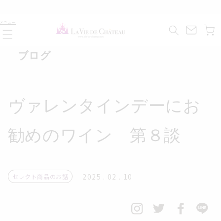
コンテ
ンツに
カ
進む
メニュー
ー
ト
ブログ
ヴァレンタインデーにお
勧めのワイン 第８談
2025 . 02 . 10
セレクト商品のお話