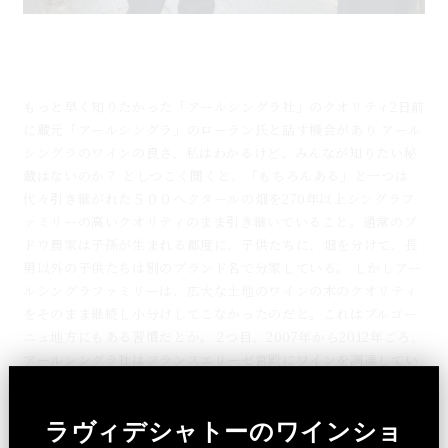
ドメーヌ・シングラ270年の歴史とエリーゼ宮殿｜南
仏ワインの品質の秘密
もっと早く知りたかった「アールシングラ社」のクオリティ2日前
に蔵元「アールシングラ」のローラン氏と話す機会があり アール
シングラのワインの良さ、私はわかるけど、みんなが知りたい秘
蔵はないのか？ としつこく聞くと、「もちろんある」と一つは
代々引き継がれた５００ヘクタールの畑を270年以上シングラフ
ァミリーの高いクオリティのまま引き継いでいること。通常のブ
ドウ農家は子孫が生まれる都度に、子供たちに、畑を分けて、長
男以外の子供たちは別のブランド名で分家している。 しかしアー
ルシングラファミリーは、広大な土地のワインの木のクオリティ
をそのまま継続し小分けしてこなかったのだと。これはブルゴー
ニュ地方にもある習慣だとか。 2つ目、2007年から2012年ごろ、
アールシングラ社はフランスエリーゼ宮殿にワインを調達してい
た。日本で販売されている「パセ・タンプ」「カリニャン」がそ
のワイン。もちろん宮殿ご用達にはラベルは特別にあしらわれる
ラヴィデシャトーのワインショ
ので、今サイトで見えるラベルではない。 ■パストゥン ボック