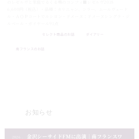
のレゼルヴと家庭でるくる鴨のコンフィ■レゼルヴ2018
6,600円（税込）・品種：カリニャン、シラー、ムールヴェード
ル・ＡＯＰコートでルシヨン・ドメーヌ：ドメーヌシングラ・ジ
ルベール・ガイヤール91点
セレクト商品のお話
ダイアリー
2026 . 08 . 09
南フランスのお話
ブログ一覧
お知らせ
金沢シーサイドFMに出演｜南フランスワ
2026 .