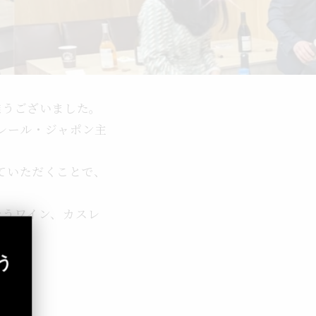
難うございました。
レール・ジャポン主
ていただくことで、
合うワイン、カスレ
う