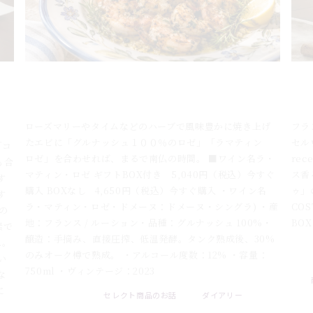
の
ハーブ風味のグリルシュリンプ×ルーションのロ
白
と
ゼワイン「ラコストゥ」夏のマリアージュ
ン
ローズマリーやタイムなどのハーブで風味豊かに焼き上げ
フラン
たエビに「グルナッシュ１００％のロゼ」「ラマティン
セル
「コ
ロゼ」を合わせれば、まるで南仏の時間。 ■ワイン名ラ・
rec
も合
マティン・ロゼ ギフトBOX付き 5,040円（税込）今すぐ
ス香
す
購入 BOXなし 4,650円（税込）今すぐ購入 ・ワイン名
ゥ」
す
ラ・マティン・ロゼ・ドメーヌ：ドメーヌ・シングラ) ・産
CO
の
地：フランス / ルーション・品種：グルナッシュ 100%・
BO
素で
醸造：手摘み、直接圧搾、低温発酵。タンク熟成後、30%
ね。
2026 
のみオーク樽で熟成。 ・アルコール度数：12% ・容量：
い
750ml ・ヴィンテージ：2023
な
に
セレクト商品のお話
ダイアリー
2026 . 08 . 07