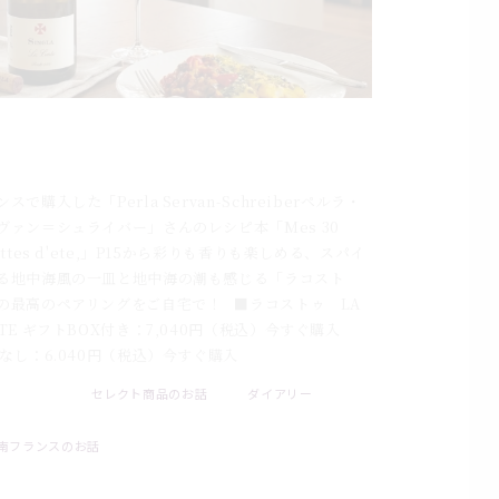
身魚のターメリック煮込み×ラコストゥ｜フラ
ス白ワインとのペアリングレシピ
スで購入した「Perla Servan-Schreiberペルラ・
ヴァン＝シュライバー」さんのレシピ本「Mes 30
ettes d'ete,」P15から彩りも香りも楽しめる、スパイ
る地中海風の一皿と地中海の潮も感じる「ラコスト
の最高のペアリングをご自宅で！ ■ラコストゥ LA
STE ギフトBOX付き：7,040円（税込）今すぐ購入
Xなし：6.040円（税込）今すぐ購入
セレクト商品のお話
ダイアリー
. 08 . 01
南フランスのお話