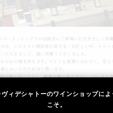
ドメーヌ・シングラの試飲会にご来場いただきまして有
エの方、レストラン関係者の皆さま、お忙しい中、トゥー
場いただきまして、誠に有難うございました。
それぞれの顔を持ちます。ワインも食事に合わせて、変え
お楽しみいただければと思います。
身の魚に合うワイン、赤身の魚に合うワイン、ビーフに
。皆様の健康と幸せを願って！
ラヴィデシャトーのワインショップによ
ャポン株式会社
こそ。