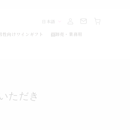
ロ
カ
グ
言
ー
日本語
イ
ト
ン
語
男性向けワインギフト
📨卸売・業務用
いただき