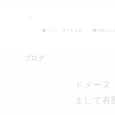
コンテ
ンツに
進む
■ワイン・ギフト全品
■今週の人
ブログ
ドメーヌ
まして有