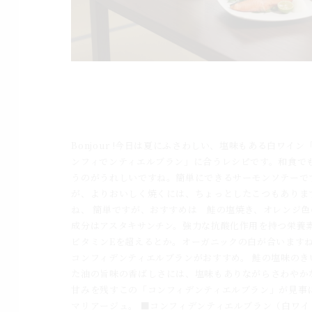
８.8.blog コンフィデンティエルブランと鮭
塩焼きのマリアージュ｜南フランス白ワイン
和...
Bonjour !今日は夏にふさわしい、塩味もある白ワイン
ンフィでンティエルブラン」に合うレシピです。和食で
うのがうれしいですね。簡単にできるサーモンソテーで
が、よりおいしく焼くには、ちょっとしたこつもありま
ね、 簡単ですが、おすすめは 鮭の塩焼き、オレンジ色
成分はアスタキサンチン。強力な抗酸化作用を持つ栄養
ビタミンEを超えるとか。オーガニックの白が合います
コンフィデンティエルブランがおすすめ。 鮭の塩味のき
た油の旨味の香ばしさには、塩味もありながらさわやか
甘みを残すこの「コンフィデンティエルブラン」が見事
マリアージュ。 ■コンフィデンティエルブラン（白ワイ