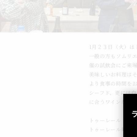
1月２３日（火）は
一般の方もソムリ
催の試飲会にご来
美味しいお料理は
より食事の時間を
シーフド、更には白
に合うワインなど
トゥーレール・ジ
トゥーレール晴美