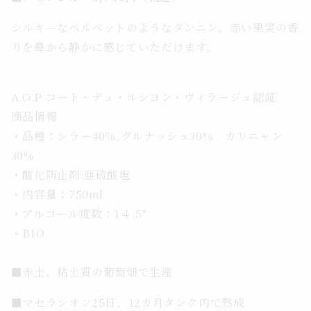
シルキーなベルベットのようなタンニン、赤い果実の香
りを鼻から静かに感じていただけます。
A.O.P コート・デュ・ルシヨン・ヴィラージュ認証
商品情報
・品種：シラー40％,グルナッシュ30% カリニャン
30%
・酸化防止剤:亜硫酸塩
・内容量：750ml
・アルコール度数：1４.5°
・BIO
■赤土、粘土質の葡萄畑で生産
■マセラシオン25日、12カ月タンク内で熟成