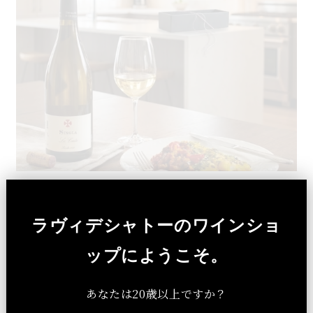
白身魚のターメリック煮込み×ラコストゥ｜フランス
白ワインとのペアリングレシピ
ラヴィデシャトーのワインショ
フランスで購入した「Perla Servan-Schreiberペルラ・セルヴ
ップにようこそ。
ァン＝シュライバー」さんのレシピ本「Mes 30 recettes
d'ete,」P15から彩りも香りも楽しめる、スパイス香る地中海風
の一皿と地中海の潮も感じる「ラコストゥ」の最高のペアリング
あなたは20歳以上ですか？
をご自宅で！ ■ラコストゥ LA COSTE ギフトBOX付き：