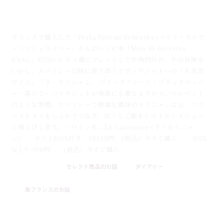
タイ風牛ひき肉炒め×ラ・カリニャン｜フランスワイ
ンとのペアリングレシピ
フランスで購入した「Perla Servan-Schreiberペルラ・セルヴ
ァン＝シュライバー」さんのレシピ本「Mes 30 recettes
d'ete,」P20から タイ風にアレンジした牛挽肉炒め、牛の旨味を
いかし、スパイシーな味に寄り添うラヴィデシャトーの「人気赤
ワイン」「ラ・カリニャン。 ブラックフルーツ・ブラックペッパ
ー・森の土・バイオレットが幾重にも重なるアロマ。ベルベット
のような質感、スパイシーで複雑な風味のカリニャンなら、フラ
ンスとタイをしっかりつなぎ、おうちご飯をレストランメニュー
に格上げします。・ワイン名：LA Carinyane (ラ・カリニャ
ン) ギフトBOX付き 10340円 (税込）今すぐ購入 BOX
なし9,900円 (税込）今すぐ購入
セレクト商品のお話
ダイアリー
2026 . 07 . 31
南フランスのお話