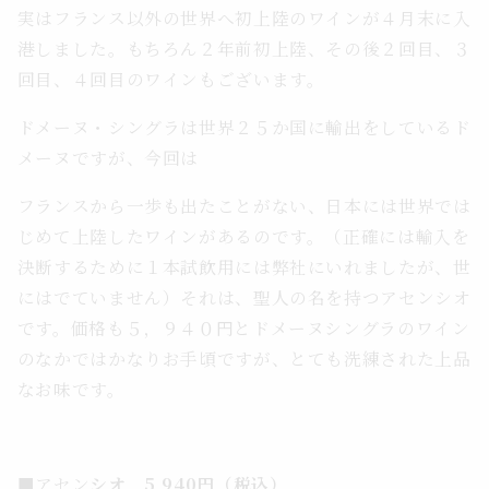
実はフランス以外の世界へ初上陸のワインが４月末に入
港しました。もちろん２年前初上陸、その後２回目、３
回目、４回目のワインもございます。
ドメーヌ・シングラは世界２５か国に輸出をしているド
メーヌですが、今回は
フランスから一歩も出たことがない、日本には世界では
じめて上陸したワインがあるのです。（正確には輸入を
決断するために１本試飲用には弊社にいれましたが、世
にはでていません）それは、聖人の名を持つアセンシオ
です。価格も５，９４０円とドメーヌシングラのワイン
のなかではかなりお手頃ですが、とても洗練された上品
なお味です。
■アセン
シオ 5,940円（税込）