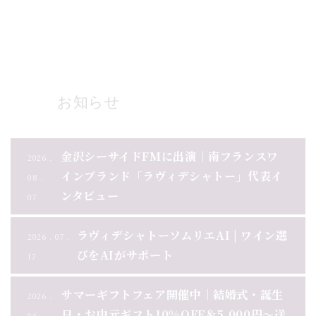
ブログ一覧
お知らせ
金沢シーサイドFMに出演｜南フランスワ
2026 .
インブランド「ラヴィデシャトー」代表イ
08 .
ンタビュー
07
ラヴィデシャトーソムリエAI | ワイン選
2026 . 07 .
びをAIがサポート
17
サマーギフトフェア開催中｜結婚式・誕生
2026 .
日・お中元ギフト10%OFF＆5,000円～送
06 .