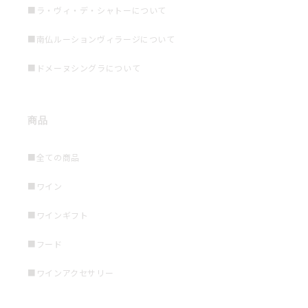
■ラ・ヴィ・デ・シャトーについて
■南仏ルーションヴィラージについて
■ドメーヌシングラについて
商品
■全ての商品
■ワイン
■ワインギフト
■フード
■ワインアクセサリー