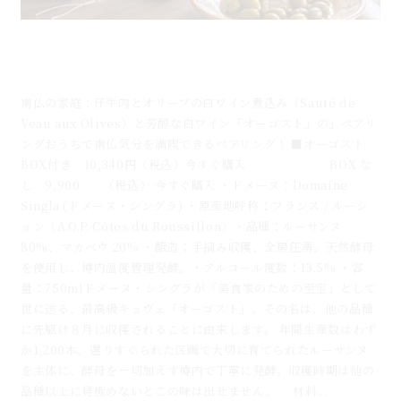
仔牛肉とオリーブの白ワイン煮込みと芳醇な白ワイン
「オーゴスト」のマリアージュ
南仏の家庭：仔牛肉とオリーブの白ワイン煮込み（Sauté de
Veau aux Olives）と芳醇な白ワイン「オーゴスト」の」ペアリ
ングおうちで南仏気分を満喫できるペアリング！ ■オーゴスト
BOX付き 10,340円（税込）今すぐ購入 BOX な
し 9,900 （税込） 今すぐ購入 ・ドメーヌ：Domaine
Singla (ドメーヌ・シングラ) ・原産地呼称：フランス / ルーシ
ョン（A.O.P. Côtes du Roussillon）・品種：ルーサンヌ
80%、マカベウ 20% ・醸造：手摘み収穫、全房圧湧。天然酵母
を使用し、樽内温度管理発酵。・アルコール度数：13.5% ・容
量：750mlドメーヌ・シングラが「美食家のための至宝」として
世に送る、最高級キュヴェ「オーゴスト」。その名は、他の品種
に先駆け８月に収穫されることに由来します。 年間生産数はわず
か1,200本。選りすぐられた区画で大切に育てられたルーサンヌ
を主体に、酵母を一切加えず樽内で丁寧に発酵。収穫時期は他の
品種以上に見極めないとこの味は出せません。 材料...