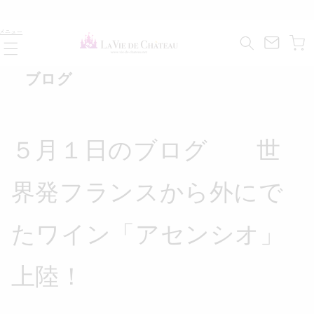
コンテ
ンツに
カ
進む
メニュー
ー
ト
ブログ
５月１日のブログ 世
界発フランスから外にで
たワイン「アセンシオ」
上陸！