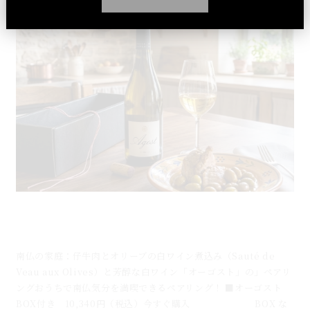
仔牛肉とオリーブの白ワイン煮込みと芳醇な白ワイン
「オーゴスト」のマリアージュ
南仏の家庭：仔牛肉とオリーブの白ワイン煮込み（Sauté de
Veau aux Olives）と芳醇な白ワイン「オーゴスト」の」ペアリ
ングおうちで南仏気分を満喫できるペアリング！ ■オーゴスト
BOX付き 10,340円（税込）今すぐ購入 BOX な