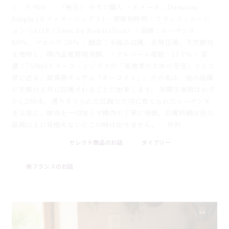
し 9,900 （税込） 今すぐ購入 ・ドメーヌ：Domaine
Singla (ドメーヌ・シングラ) ・原産地呼称：フランス / ルーシ
ョン（A.O.P. Côtes du Roussillon）・品種：ルーサンヌ
80%、マカベウ 20% ・醸造：手摘み収穫、全房圧湧。天然酵母
を使用し、樽内温度管理発酵。・アルコール度数：13.5% ・容
量：750mlドメーヌ・シングラが「美食家のための至宝」として
世に送る、最高級キュヴェ「オーゴスト」。その名は、他の品種
に先駆け８月に収穫されることに由来します。 年間生産数はわず
か1,200本。選りすぐられた区画で大切に育てられたルーサンヌ
を主体に、酵母を一切加えず樽内で丁寧に発酵。収穫時期は他の
品種以上に見極めないとこの味は出せません。 材料...
セレクト商品のお話
ダイアリー
2026 . 07 . 31
南フランスのお話