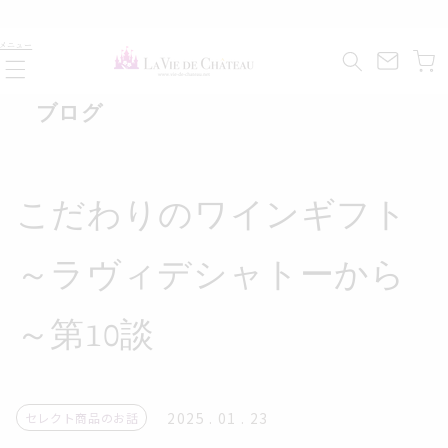
コンテ
ンツに
カ
進む
メニュー
ー
ト
ブログ
こだわりのワインギフト
～ラヴィデシャトーから
～第10談
2025 . 01 . 23
セレクト商品のお話