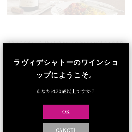
白身魚のターメリック煮込み×ラコストゥ｜フランス
白ワインとのペアリングレシピ
フランスで購入した「Perla Servan-Schreiberペルラ・セルヴ
ァン＝シュライバー」さんのレシピ本「Mes 30 recettes
d'ete,」P15から彩りも香りも楽しめる、スパイス香る地中海風
ラヴィデシャトーのワインショ
の一皿と地中海の潮も感じる「ラコストゥ」の最高のペアリング
をご自宅で！ ■ラコストゥ LA COSTE ギフトBOX付き：
ップにようこそ。
7,040円（税込）今すぐ購入 BOXなし：6.040円（税込）今すぐ
購入
あなたは20歳以上ですか？
セレクト商品のお話
ダイアリー
2026 . 08 . 01
南フランスのお話
OK
CANCEL