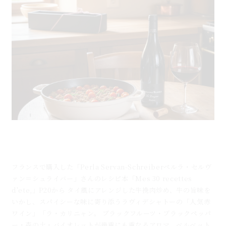
タイ風牛ひき肉炒め×ラ・カリニャン｜フランスワイ
ンとのペアリングレシピ
フランスで購入した「Perla Servan-Schreiberペルラ・セルヴ
ァン＝シュライバー」さんのレシピ本「Mes 30 recettes
d'ete,」P20から タイ風にアレンジした牛挽肉炒め、牛の旨味を
いかし、スパイシーな味に寄り添うラヴィデシャトーの「人気赤
ワイン」「ラ・カリニャン。 ブラックフルーツ・ブラックペッパ
ー・森の土・バイオレットが幾重にも重なるアロマ。ベルベット