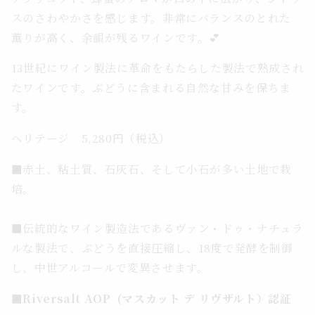
スのさわやかさを感じます。非常にバランスのとれた
薫りが高く、余韻が残るワインです。💕
13世紀にワイン製法に革命をもたらした製法で熟成され
たワインです。ぶどうに含まれる自然な甘みを保ちま
す。
ヘリテージ 5,280円（税込）
■
赤土、粘土質、石灰石、そして小石が多い土地で栽
培。
■伝統的なワイン製造法であるヴァン・ドゥ・ナチュラ
ルな製法で、ぶどうを直接圧縮し、18度で発酵を制御
し、中世アルコールで変異させます。
■Riversalt AOP (マスカット デ リヴザルト）認証