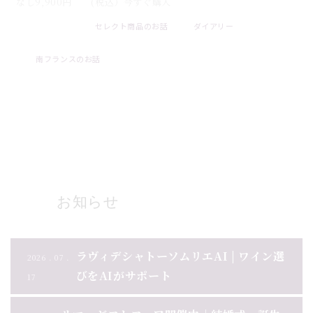
なし9,900円 (税込）今すぐ購入
セレクト商品のお話
ダイアリー
2026 . 07 . 31
南フランスのお話
ブログ一覧
お知らせ
ラヴィデシャトーソムリエAI | ワイン選
2026 . 07 .
びをAIがサポート
17