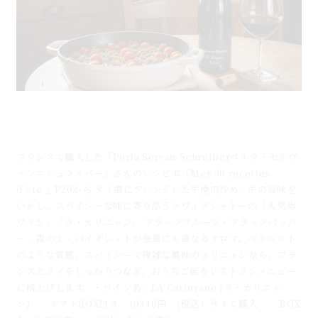
タイ風牛ひき肉炒め×ラ・カリニャン｜フランスワイ
ンとのペアリングレシピ
フランスで購入した「Perla Servan-Schreiberペルラ・セルヴ
ァン＝シュライバー」さんのレシピ本「Mes 30 recettes
d'ete,」P20から タイ風にアレンジした牛挽肉炒め、牛の旨味を
いかし、スパイシーな味に寄り添うラヴィデシャトーの「人気赤
ワイン」「ラ・カリニャン。 ブラックフルーツ・ブラックペッパ
ー・森の土・バイオレットが幾重にも重なるアロマ。ベルベット
のような質感、スパイシーで複雑な風味のカリニャンなら、フラ
ンスとタイをしっかりつなぎ、おうちご飯をレストランメニュー
に格上げします。・ワイン名：LA Carinyane (ラ・カリニャ
ン) ギフトBOX付き 10340円 (税込）今すぐ購入 BOX