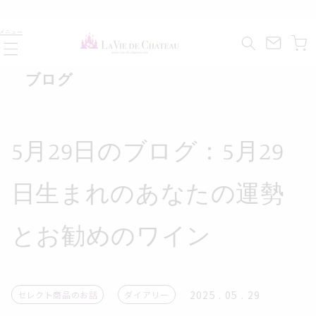
コンテ
ンツに
カ
進む
メニュー
ー
ト
ブログ
5月29日のブログ：5月29
日生まれのあなたの運勢
とお勧めのワイン
2025 . 05 . 29
セレクト商品のお話
ダイアリー