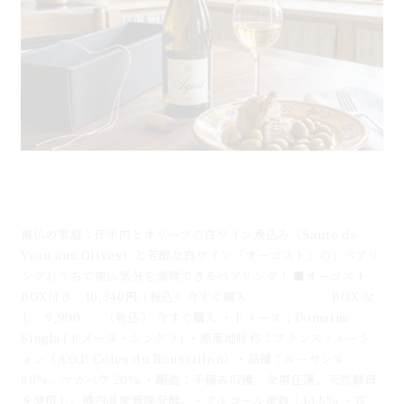
仔牛肉とオリーブの白ワイン煮込みと芳醇な白ワイン
「オーゴスト」のマリアージュ
南仏の家庭：仔牛肉とオリーブの白ワイン煮込み（Sauté de
Veau aux Olives）と芳醇な白ワイン「オーゴスト」の」ペアリ
ングおうちで南仏気分を満喫できるペアリング！ ■オーゴスト
BOX付き 10,340円（税込）今すぐ購入 BOX な
し 9,900 （税込） 今すぐ購入 ・ドメーヌ：Domaine
Singla (ドメーヌ・シングラ) ・原産地呼称：フランス / ルーシ
ョン（A.O.P. Côtes du Roussillon）・品種：ルーサンヌ
80%、マカベウ 20% ・醸造：手摘み収穫、全房圧湧。天然酵母
を使用し、樽内温度管理発酵。・アルコール度数：13.5% ・容