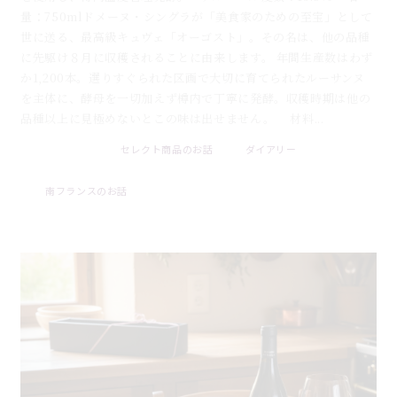
量：750mlドメーヌ・シングラが「美食家のための至宝」として
世に送る、最高級キュヴェ「オーゴスト」。その名は、他の品種
に先駆け８月に収穫されることに由来します。 年間生産数はわず
か1,200本。選りすぐられた区画で大切に育てられたルーサンヌ
を主体に、酵母を一切加えず樽内で丁寧に発酵。収穫時期は他の
品種以上に見極めないとこの味は出せません。 材料...
セレクト商品のお話
ダイアリー
2026 . 07 . 31
南フランスのお話