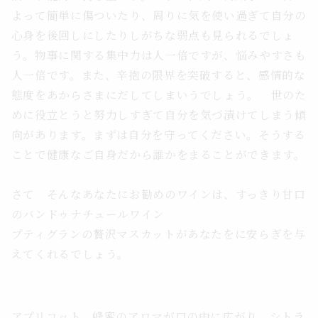
よって簡単に傷ついたり、周りに気を使い過ぎて自分の
心身を後回しにしたりしがちな弱点も見られるでしょ
う。物事に関する集中力は人一倍ですが、悩みやすさも
人一倍です。また、辛抱の限界を突破すると、感情的な
態度をあからさまにだしてしまいうでしょう。 世のた
めに役立とうと努力しすぎて自分を気づ漬けてしまう傾
向があります。まずは自分を守ってください。そうする
ことで健康なご自身だから誰かをまることができます。
さて そんなあなたにお勧めのワインは、すっきり甘口
のバンドゥナチュールワイン
プティグランの贅沢マスカットがあなたをに安らぎを与
えてくれるでしょう。
アプリコット、蜂蜜のアロマが口の中に広がり、シトラ